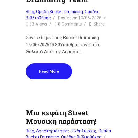
Blog
,
Ομάδα Bucket Drumming
,
Ομάδες
Βιβλιοθήκης
Posted on
10/06/2026
33
Views
0
Comments
Share
Συναυλία με τους Bucket Drumming
14/06/202619:30Υπαίθρια κοντά στο
Θολωτό Από την Δημόσια…
Read More
Μια κεφάτη Street
Μουσική παράσταση!
Blog
,
Δραστηριότητες - Εκδηλώσεις
,
Ομάδα
Bucket Drumming
,
Ομάδες Βιβλιοθήκης