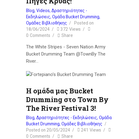
Πηγές Κρύας!
Blog
,
Videos
,
Δραστηριότητες -
Εκδηλώσεις
,
Ομάδα Bucket Drumming
,
Ομάδες Βιβλιοθήκης
Posted on
18/06/2024
372
Views
0
Comments
Share
The White Stripes - Seven Nation Army
Bucket Drumming Team @TownBy The
River…
Η ομάδα μας Bucket
Drumming στο Town By
The River Festival 3!
Blog
,
Δραστηριότητες - Εκδηλώσεις
,
Ομάδα
Bucket Drumming
,
Ομάδες Βιβλιοθήκης
Posted on
20/05/2024
241
Views
0
Comments
Share