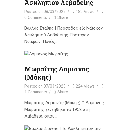
Άσκληπιού Λεβαδείης
Posted on
08/03/2025
182
Views
0
Comments
Share
Βαλλάς Στάθης | Πρόσοδος είς Ναϊσκον
Άσκληπιού Λεβαδείης Πρότερον
Νυμφών, Πανός…
Μωραΐτης Δαμιανός
(Μάκης)
Posted on
07/03/2025
224
Views
1
Comments
Share
Μωραΐτης Δαμιανός (Μάκης) O Δαμιανός
Μωραΐτης γεννήθηκε το 1952 στη
Λιβαδειά, όπου…