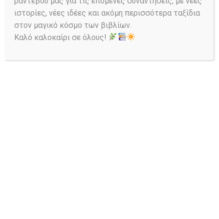
και κοινωνική μελέτη εκ
ραντεβού μας για τις επόμενες συναντήσεις, με νέες
διαφόρων πηγών
ιστορίες, νέες ιδέες και ακόμη περισσότερα ταξίδια
ερανισθείσα”. Έκδ. ιδίου,
στον μαγικό κόσμο των βιβλίων.
2012, τ. 2, ISBN[SET]: 978
‐
Καλό καλοκαίρι σε όλους!
618
‐
80025
‐
0
‐
ISBN: 978
‐
618
‐
80025
‐
1
‐
7 (τ. Α’) 978
‐
618
‐
80025
‐
2
‐
4 (τ. Β’).
Παπαλουκάς
Χαράλαμπος. Κυριάκη
‐
Έρεβος. Φωκικά και
Αττικοβοιωτικά. Πολιτική
και κοινωνική μελέτη εκ
διαφόρων πηγών
ερανισθείσα”. Έκδ. ιδίου,
Αθήνα 2013, ISBN: 978
‐
618
‐
80025
‐
4
‐
Παπαλουκάς Χαράλαμπος. Εκ
Κυριάκης Ανατροπή.
Αρβαναζισμός Πολιτική και