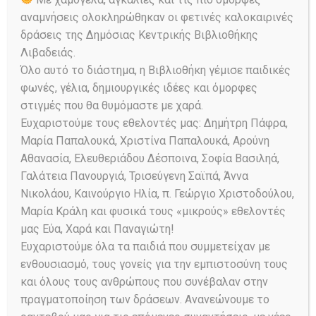
αναμνήσεις ολοκληρώθηκαν οι φετινές καλοκαιρινές
δράσεις της Δημόσιας Κεντρικής Βιβλιοθήκης
Λιβαδειάς.
Όλο αυτό το διάστημα, η Βιβλιοθήκη γέμισε παιδικές
Φυσικές Επιστήμες.
φωνές, γέλια, δημιουργικές ιδέες και όμορφες
Ανέκδοτο εξάτομο
στιγμές που θα θυμόμαστε με χαρά.
βιβλιοδετημένο έργο, δια
φοιτητές Πανεπιστημίου.
Ευχαριστούμε τους εθελοντές μας: Δημήτρη Πάφρα,
(και σε ψηφιακή μορφή).
Μαρία Παπαλουκά, Χριστίνα Παπαλουκά, Αρούνη
Αθανασία, Ελευθεριάδου Δέσποινα, Σοφία Βασιληά,
Παπαλουκάς
Γαλάτεια Πανουργιά, Τρισεύγενη Σαϊπά, Άννα
Χαράλαμπος. Excel Expert.
Νικολάου, Καινούργιο Ηλία, π. Γεώργιο Χριστοδούλου,
Οδηγός εκμάθησης ειδικών
Μαρία Κράλη και φυσικά τους «μικρούς» εθελοντές
γνώσεων Excel. ISBN: 978
‐
μας Εύα, Χαρά και Παναγιώτη!
618
‐
80025
‐
3
‐
Έκδοση 2008.
Ευχαριστούμε όλα τα παιδιά που συμμετείχαν με
Παπαλουκάς
ενθουσιασμό, τους γονείς για την εμπιστοσύνη τους
Χαράλαμπος. Κυριάκη
‐
Φώς
και όλους τους ανθρώπους που συνέβαλαν στην
Ιλαρόν. Φωκικά και
πραγματοποίηση των δράσεων. Ανανεώνουμε το
Αττικοβοιωτικά. Πολιτική