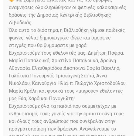
11 Σεπτεμβρίου
αναμνήσεις ολοκληρώθηκαν οι φετινές καλοκαιρινές
δράσεις της Δημόσιας Κεντρικής Βιβλιοθήκης
Blog
,
Πάμε μια βόλτα στις λέξεις;
,
Λιβαδειάς.
Πολιτιστικό μαγκαζίνο
Posted on
11/09/2024
217
Views
Όλο αυτό το διάστημα, η Βιβλιοθήκη γέμισε παιδικές
0
Comments
Share
φωνές, γέλια, δημιουργικές ιδέες και όμορφες
στιγμές που θα θυμόμαστε με χαρά.
Άνοιγμα των σχολείων. Κάθε αντίσταση
Ευχαριστούμε τους εθελοντές μας: Δημήτρη Πάφρα,
μάταιη! Σχολ-είο, απρόβλεπτη
Μαρία Παπαλουκά, Χριστίνα Παπαλουκά, Αρούνη
ετυμολογία! Από τη σχολ-ή,…
Αθανασία, Ελευθεριάδου Δέσποινα, Σοφία Βασιληά,
Γαλάτεια Πανουργιά, Τρισεύγενη Σαϊπά, Άννα
Read More
Νικολάου, Καινούργιο Ηλία, π. Γεώργιο Χριστοδούλου,
Μαρία Κράλη και φυσικά τους «μικρούς» εθελοντές
μας Εύα, Χαρά και Παναγιώτη!
Ευχαριστούμε όλα τα παιδιά που συμμετείχαν με
ενθουσιασμό, τους γονείς για την εμπιστοσύνη τους
και όλους τους ανθρώπους που συνέβαλαν στην
πραγματοποίηση των δράσεων. Ανανεώνουμε το