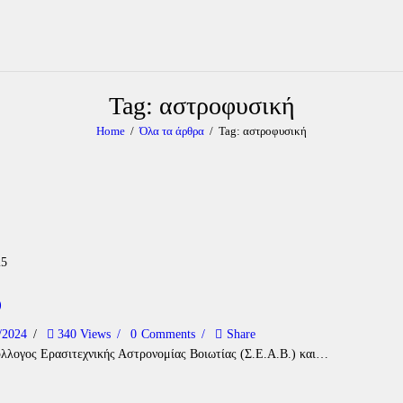
Tag: αστροφυσική
Home
Όλα τα άρθρα
Tag: αστροφυσική
)
/2024
340
Views
0
Comments
Share
ύλλογος Ερασιτεχνικής Αστρονομίας Βοιωτίας (Σ.Ε.Α.Β.) και…