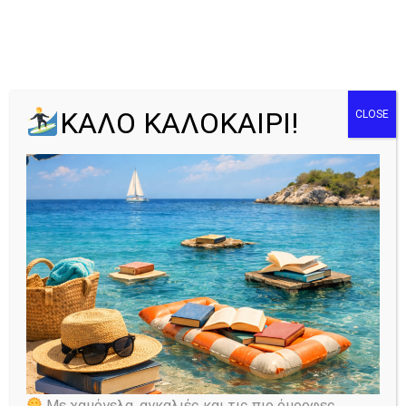
Tag: Κάλαντα με
ΚΑΛΟ ΚΑΛΟΚΑΙΡΙ!
CLOSE
τους
καλικάντζαρους
Home
Όλα τα άρθρα
Tag: Κάλαντα με τους...
Με χαμόγελα, αγκαλιές και τις πιο όμορφες