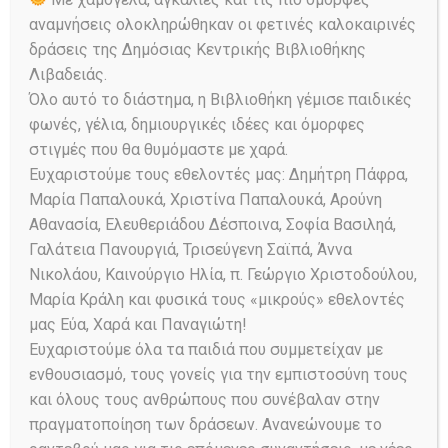
αναμνήσεις ολοκληρώθηκαν οι φετινές καλοκαιρινές
δράσεις της Δημόσιας Κεντρικής Βιβλιοθήκης
Λιβαδειάς.
Παρουσίαση του νέου
Όλο αυτό το διάστημα, η Βιβλιοθήκη γέμισε παιδικές
παιδικού βιβλίου της
φωνές, γέλια, δημιουργικές ιδέες και όμορφες
στιγμές που θα θυμόμαστε με χαρά.
Κατερίνας Δημόκα
Ευχαριστούμε τους εθελοντές μας: Δημήτρη Πάφρα,
Μαρία Παπαλουκά, Χριστίνα Παπαλουκά, Αρούνη
Εκδηλώσεις για παιδιά
,
Παρουσίαση
βιβλίου
Posted on
05/12/2024
Αθανασία, Ελευθεριάδου Δέσποινα, Σοφία Βασιληά,
145
Views
0
Comments
Share
Γαλάτεια Πανουργιά, Τρισεύγενη Σαϊπά, Άννα
Νικολάου, Καινούργιο Ηλία, π. Γεώργιο Χριστοδούλου,
ΔΗΜΟΣΙΑ ΚΕΝΤΡΙΚΗ ΒΙΒΛΙΟΘΗΚΗ
Μαρία Κράλη και φυσικά τους «μικρούς» εθελοντές
ΛΕΒΑΔΕΙΑΣ ΕΚΔΟΣΕΙΣ
μας Εύα, Χαρά και Παναγιώτη!
ΕΛΛΗΝΟΕΚΔΟΤΙΚΗ 4ο ΔΗΜΟΤΙΚΟ
Ευχαριστούμε όλα τα παιδιά που συμμετείχαν με
ΣΧΟΛΕΙΟ ΛΙΒΑΔΕΙΑΣ ΣΥΛΛΟΓΟΣ
ενθουσιασμό, τους γονείς για την εμπιστοσύνη τους
ΓΟΝΕΩΝ…
και όλους τους ανθρώπους που συνέβαλαν στην
πραγματοποίηση των δράσεων. Ανανεώνουμε το
Read More