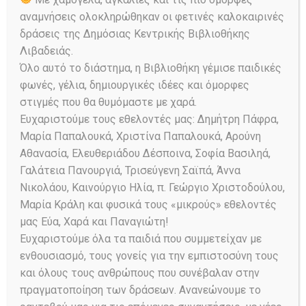
αναμνήσεις ολοκληρώθηκαν οι φετινές καλοκαιρινές
Blog
,
Πάμε μια βόλτα στις λέξεις;
,
δράσεις της Δημόσιας Κεντρικής Βιβλιοθήκης
Πολιτιστικό μαγκαζίνο
Posted on
Λιβαδειάς.
07/10/2024
241
Views
0
Comments
Share
Όλο αυτό το διάστημα, η Βιβλιοθήκη γέμισε παιδικές
φωνές, γέλια, δημιουργικές ιδέες και όμορφες
Ίσως το ξέρετε. Η χαρακτηριστική πίκρα
στιγμές που θα θυμόμαστε με χαρά.
της μπίρας οφείλεται στον λυκίσκο.
Ευχαριστούμε τους εθελοντές μας: Δημήτρη Πάφρα,
Ένα…
Μαρία Παπαλουκά, Χριστίνα Παπαλουκά, Αρούνη
Αθανασία, Ελευθεριάδου Δέσποινα, Σοφία Βασιληά,
Γαλάτεια Πανουργιά, Τρισεύγενη Σαϊπά, Άννα
Read More
Νικολάου, Καινούργιο Ηλία, π. Γεώργιο Χριστοδούλου,
Μαρία Κράλη και φυσικά τους «μικρούς» εθελοντές
μας Εύα, Χαρά και Παναγιώτη!
Ευχαριστούμε όλα τα παιδιά που συμμετείχαν με
ενθουσιασμό, τους γονείς για την εμπιστοσύνη τους
και όλους τους ανθρώπους που συνέβαλαν στην
πραγματοποίηση των δράσεων. Ανανεώνουμε το