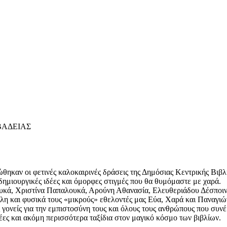
ΒΑΔΕΙΑΣ
θηκαν οι φετινές καλοκαιρινές δράσεις της Δημόσιας Κεντρικής Βιβλ
 δημιουργικές ιδέες και όμορφες στιγμές που θα θυμόμαστε με χαρά.
κά, Χριστίνα Παπαλουκά, Αρούνη Αθανασία, Ελευθεριάδου Δέσποινα
η και φυσικά τους «μικρούς» εθελοντές μας Εύα, Χαρά και Παναγιώ
ς γονείς για την εμπιστοσύνη τους και όλους τους ανθρώπους που σ
ιδέες και ακόμη περισσότερα ταξίδια στον μαγικό κόσμο των βιβλίων.