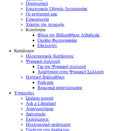
Προσωπικό
Εσωτερικός Οδηγός Λειτουργίας
Οι ιστότοποί μας
Επικοινωνία
Χάρτης της περιοχής
Κοινότητα
Φίλοι της Βιβλιοθήκης Λιβαδειάς
Ομάδα Φωτογραφίας
Εθελοντές
Κατάλογοι
Ηλεκτρονικός Κατάλογος
Ψηφιακή συλλογή
Για την Ψηφιακή συλλογή
Αναζήτηση στην Ψηφιακή Συλλογή
Ηχητική Βιβλιοθήκη
Podcasts
Βοιωτικά αναγνώσματα
Υπηρεσίες
Ωράριο κοινού
Ask a Librarian!
Αναγνωστήρια
Δανεισμός
Εκδηλώσεις
Ηλεκτρονική ανάγνωση
Σύνδεση στο διαδίκτυο