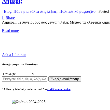
Λημέρι;
Blog
,
Πάμε μια βόλτα στις λέξεις;
,
Πολιτιστικό μαγκαζίνο
Posted
Share
Λημέρι... Τι συνειρμούς σάς γεννά η λέξη; Μήπως τα κλέφτικα λημ
Read more
Ask a Librarian
Αναζήτηση στον Κατάλογο:
Έναρξη αναζήτησης
“A library is infinity under a roof.” —
Gail Carson Levine