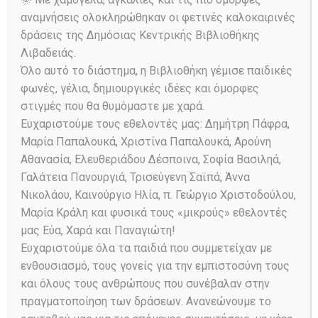
Κατερίνα Κεράστα
αναμνήσεις ολοκληρώθηκαν οι φετινές καλοκαιρινές
Active Volunteer
δράσεις της Δημόσιας Κεντρικής Βιβλιοθήκης
Λιβαδειάς.
Όλο αυτό το διάστημα, η Βιβλιοθήκη γέμισε παιδικές
φωνές, γέλια, δημιουργικές ιδέες και όμορφες
στιγμές που θα θυμόμαστε με χαρά.
Ευχαριστούμε τους εθελοντές μας: Δημήτρη Πάφρα,
Μαρία Παπαλουκά, Χριστίνα Παπαλουκά, Αρούνη
Αθανασία, Ελευθεριάδου Δέσποινα, Σοφία Βασιληά,
Γαλάτεια Πανουργιά, Τρισεύγενη Σαϊπά, Άννα
Νικολάου, Καινούργιο Ηλία, π. Γεώργιο Χριστοδούλου,
Μαρία Κράλη και φυσικά τους «μικρούς» εθελοντές
Ask a Librarian
μας Εύα, Χαρά και Παναγιώτη!
Ευχαριστούμε όλα τα παιδιά που συμμετείχαν με
ενθουσιασμό, τους γονείς για την εμπιστοσύνη τους
και όλους τους ανθρώπους που συνέβαλαν στην
πραγματοποίηση των δράσεων. Ανανεώνουμε το
Αναζήτηση στον Κατάλογο: