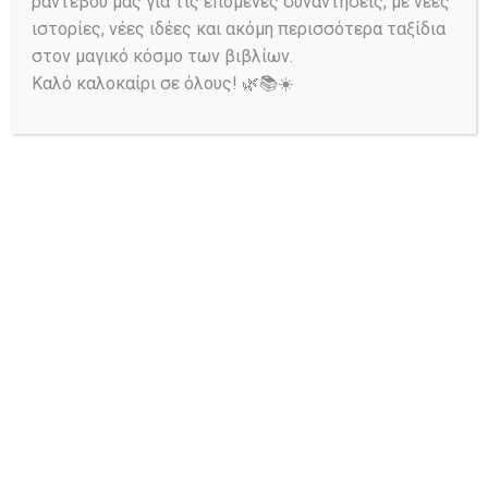
ραντεβού μας για τις επόμενες συναντήσεις, με νέες
ιστορίες, νέες ιδέες και ακόμη περισσότερα ταξίδια
στον μαγικό κόσμο των βιβλίων.
Καλό καλοκαίρι σε όλους! 🌿📚☀️
Έναρξη Αναζήτησης
“Τα βιβλία είναι ένα σκληρό
ναρκωτικό χωρίς κίνδυνο
υπερβολικής δόσης. Είμαι το
ευτυχισμένο θύμα των βιβλίων” —
Karl Lagerfeld