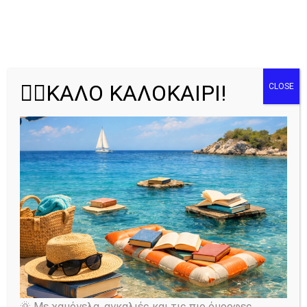
🏄‍♂️ΚΑΛΟ ΚΑΛΟΚΑΙΡΙ!
Προσωπικό
CLOSE
Home
All Team
Προσωπικό
Ολυμπία Στάθη
Αναπληρώτρια Διευθύντρια
🌞 Με χαμόγελα, αγκαλιές και τις πιο όμορφες