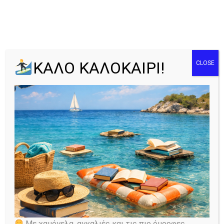
Στρατιωτικοί
ΚΑΛΟ ΚΑΛΟΚΑΙΡΙ!
CLOSE
Home
All Wiki Pages
...
Στρατιωτικοί
Με χαμόγελα, αγκαλιές και τις πιο όμορφες