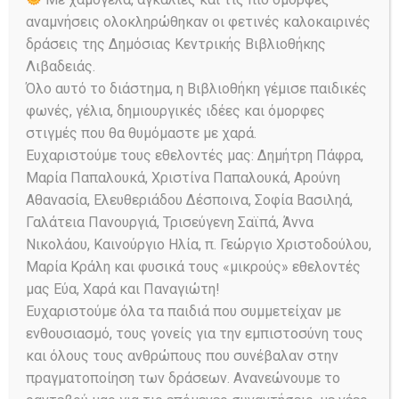
αναμνήσεις ολοκληρώθηκαν οι φετινές καλοκαιρινές
δράσεις της Δημόσιας Κεντρικής Βιβλιοθήκης
Λιβαδειάς.
Όλο αυτό το διάστημα, η Βιβλιοθήκη γέμισε παιδικές
φωνές, γέλια, δημιουργικές ιδέες και όμορφες
Κατσώνης Λάμπρος
στιγμές που θα θυμόμαστε με χαρά.
(1752-1805)
Ευχαριστούμε τους εθελοντές μας: Δημήτρη Πάφρα,
Μαρία Παπαλουκά, Χριστίνα Παπαλουκά, Αρούνη
Posted on
08/11/2024
231
Views
Αθανασία, Ελευθεριάδου Δέσποινα, Σοφία Βασιληά,
0
Comments
Share
Γαλάτεια Πανουργιά, Τρισεύγενη Σαϊπά, Άννα
Κατσώνης Λάμπρος (1752-1805) Ο
Νικολάου, Καινούργιο Ηλία, π. Γεώργιο Χριστοδούλου,
Πλοίαρχος Α’ Τάξεως και Ιππότης του
Μαρία Κράλη και φυσικά τους «μικρούς» εθελοντές
Στρατιωτικού Παρασήμου…
μας Εύα, Χαρά και Παναγιώτη!
Ευχαριστούμε όλα τα παιδιά που συμμετείχαν με
ενθουσιασμό, τους γονείς για την εμπιστοσύνη τους
Read More
και όλους τους ανθρώπους που συνέβαλαν στην
πραγματοποίηση των δράσεων. Ανανεώνουμε το