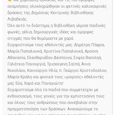
λυγίσει ποτέ η καρδιά
αναμνήσεις ολοκληρώθηκαν οι φετινές καλοκαιρινές
μας – Ηχητική
δράσεις της Δημόσιας Κεντρικής Βιβλιοθήκης
Λιβαδειάς.
Βιβλιοθήκη (ηχητικό
Όλο αυτό το διάστημα, η Βιβλιοθήκη γέμισε παιδικές
ανάγνωσμα)
φωνές, γέλια, δημιουργικές ιδέες και όμορφες
στιγμές που θα θυμόμαστε με χαρά.
Posted on
02/06/2025
160
Views
Ευχαριστούμε τους εθελοντές μας: Δημήτρη Πάφρα,
0
Comments
Share
Μαρία Παπαλουκά, Χριστίνα Παπαλουκά, Αρούνη
ΛΙΛΙΚΑ ΝΑΚΟΥ | Να μη λυγίσει ποτέ η
Αθανασία, Ελευθεριάδου Δέσποινα, Σοφία Βασιληά,
καρδιά μας - Ηχητική…
Γαλάτεια Πανουργιά, Τρισεύγενη Σαϊπά, Άννα
Νικολάου, Καινούργιο Ηλία, π. Γεώργιο Χριστοδούλου,
Μαρία Κράλη και φυσικά τους «μικρούς» εθελοντές
Read More
μας Εύα, Χαρά και Παναγιώτη!
Ευχαριστούμε όλα τα παιδιά που συμμετείχαν με
ενθουσιασμό, τους γονείς για την εμπιστοσύνη τους
και όλους τους ανθρώπους που συνέβαλαν στην
πραγματοποίηση των δράσεων. Ανανεώνουμε το