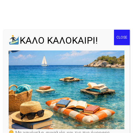
Λιλίκα Νάκου
ΚΑΛΟ ΚΑΛΟΚΑΙΡΙ!
CLOSE
Home
All Wiki Pages
Λιλίκα Νάκου
ΛΙΛΙΚΑ ΝΑΚΟΥ | Να μη
Με χαμόγελα, αγκαλιές και τις πιο όμορφες