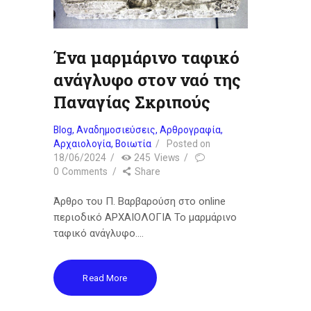
Ευχαριστούμε όλα τα παιδιά που συμμετείχαν με
ενθουσιασμό, τους γονείς για την εμπιστοσύνη τους
και όλους τους ανθρώπους που συνέβαλαν στην
Ένα μαρμάρινο ταφικό
πραγματοποίηση των δράσεων. Ανανεώνουμε το
ραντεβού μας για τις επόμενες συναντήσεις, με νέες
ανάγλυφο στον ναό της
ιστορίες, νέες ιδέες και ακόμη περισσότερα ταξίδια
Παναγίας Σκριπούς
στον μαγικό κόσμο των βιβλίων.
Καλό καλοκαίρι σε όλους! 🌿📚☀️
Blog
,
Αναδημοσιεύσεις
,
Αρθρογραφία
,
Αρχαιολογία
,
Βοιωτία
Posted on
18/06/2024
245
Views
0
Comments
Share
Άρθρο του Π. Βαρβαρούση στο online
περιοδικό ΑΡΧΑΙΟΛΟΓΙΑ Το μαρμάρινο
ταφικό ανάγλυφο.…
Read More