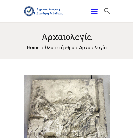
🌞 Με χαμόγελα, αγκαλιές και τις πιο όμορφες
Αρχαιολογία
αναμνήσεις ολοκληρώθηκαν οι φετινές καλοκαιρινές
δράσεις της Δημόσιας Κεντρικής Βιβλιοθήκης
Home
Όλα τα άρθρα
Αρχαιολογία
Λιβαδειάς.
Όλο αυτό το διάστημα, η Βιβλιοθήκη γέμισε παιδικές
φωνές, γέλια, δημιουργικές ιδέες και όμορφες
στιγμές που θα θυμόμαστε με χαρά.
Ευχαριστούμε τους εθελοντές μας: Δημήτρη Πάφρα,
Μαρία Παπαλουκά, Χριστίνα Παπαλουκά, Αρούνη
Αθανασία, Ελευθεριάδου Δέσποινα, Σοφία Βασιληά,
Γαλάτεια Πανουργιά, Τρισεύγενη Σαϊπά, Άννα
Νικολάου, Καινούργιο Ηλία, π. Γεώργιο Χριστοδούλου,
Μαρία Κράλη και φυσικά τους «μικρούς» εθελοντές
μας Εύα, Χαρά και Παναγιώτη!