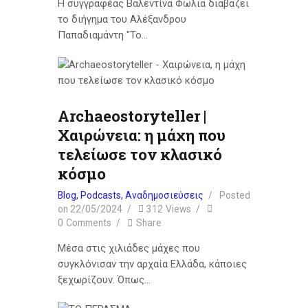
Η συγγραφέας Βαλεντίνα Φωλιά διαβάζει
το διήγημα του Αλέξανδρου
Παπαδιαμάντη "Το…
Archaeostoryteller |
Χαιρώνεια: η μάχη που
τελείωσε τον κλασικό
κόσμο
Blog
,
Podcasts
,
Αναδημοσιεύσεις
Posted
on
22/05/2024
312
Views
0
Comments
Share
Μέσα στις χιλιάδες μάχες που
συγκλόνισαν την αρχαία Ελλάδα, κάποιες
ξεχωρίζουν. Όπως…