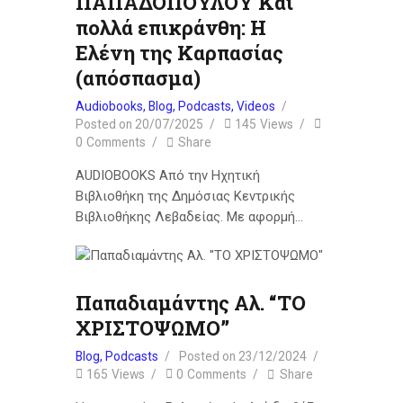
ΠΑΠΑΔΟΠΟΥΛΟΥ Και
πολλά επικράνθη: Η
Ελένη της Καρπασίας
(απόσπασμα)
Audiobooks
,
Blog
,
Podcasts
,
Videos
Posted on
20/07/2025
145
Views
0
Comments
Share
AUDIOBOOKS Από την Ηχητική
Βιβλιοθήκη της Δημόσιας Κεντρικής
Βιβλιοθήκης Λεβαδείας. Με αφορμή…
Παπαδιαμάντης Αλ. “ΤΟ
ΧΡΙΣΤΟΨΩΜΟ”
Blog
,
Podcasts
Posted on
23/12/2024
165
Views
0
Comments
Share