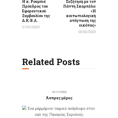
Η κ. Ρουμπιέ
Συζήτηση με τον
Πρόεδρος του
Γιάννη Σκαρπέλο:
Εφορευτικού
«Η
Συμβουλίου της
κοινωνιολογική
Δ.Κ.Β.Λ.
ανάγνωση της
εικόνας»
27/01/2025
03/02/2025
Related Posts
15/11/2024
Άσπρες μέρες