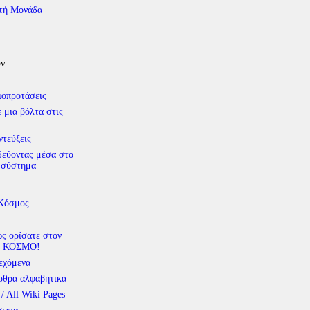
τή Μονάδα
υν…
ιοπροτάσεις
 μια βόλτα στις
ντεύξεις
δεύοντας μέσα στο
 σύστημα
 Κόσμος
ς ορίσατε στον
 ΚΟΣΜΟ!
εχόμενα
ρθρα αλφαβητικά
 / All Wiki Pages