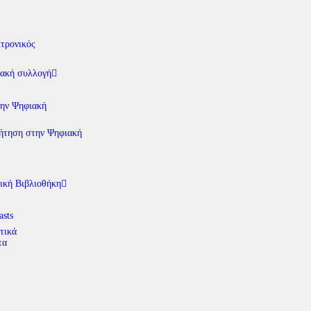
τρονικός
ακή συλλογή
την Ψηφιακή
ήτηση στην Ψηφιακή
ική Βιβλιοθήκη
asts
τικά
τα