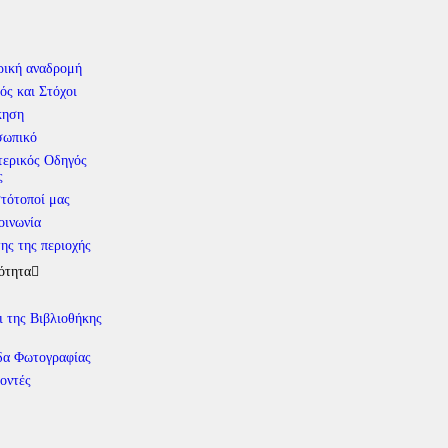
ρική αναδρομή
ός και Στόχοι
κηση
σωπικό
ερικός Οδηγός
ς
στότοποί μας
οινωνία
ης της περιοχής
ότητα
ι της Βιβλιοθήκης
α Φωτογραφίας
οντές