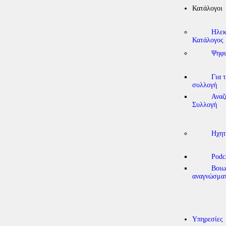
Κατάλογοι
Ηλεκ
Κατάλογος
Ψηφι
Για 
συλλογή
Αναζ
Συλλογή
Ηχητ
Podc
Βοιω
αναγνώσμα
Υπηρεσίες