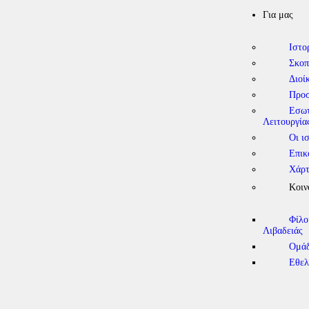
Για μας
Ιστο
Σκοπ
Διοί
Προ
Εσωτ
Λειτουργία
Οι ι
Επικ
Χάρτ
Κοιν
Φίλο
Λιβαδειάς
Ομάδ
Εθελ