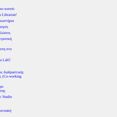
ιο κοινού
a Librarian!
νωστήρια
ισμός
λώσεις
τρονική
εση στο
a Lab
ς διαδραστικής
ς (Co-working
ρο
σης
c Studio
ικτυακή