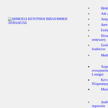
Ωράρ
Ask 
Αναγ
Δανε
Εκδη
Ηλεκ
ανάγνωση
Σύνδ
διαδίκτυο
Medi
Χώρο
συνεργασία
Lounge)
Κέντ
Πληροφόρη
Musi
Διαδ
παρουσία