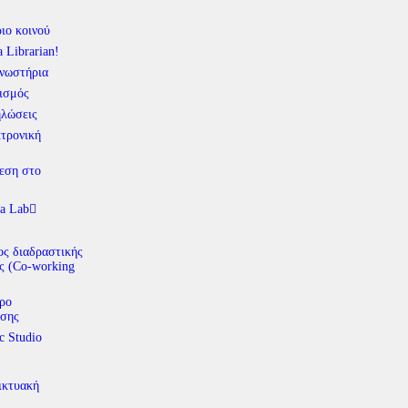
ιο κοινού
a Librarian!
νωστήρια
ισμός
λώσεις
τρονική
εση στο
a Lab
ς διαδραστικής
ς (Co-working
ρο
σης
c Studio
ικτυακή