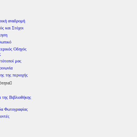
ρική αναδρομή
ός και Στόχοι
κηση
σωπικό
ερικός Οδηγός
ς
στότοποί μας
οινωνία
ης της περιοχής
ότητα
ι της Βιβλιοθήκης
α Φωτογραφίας
οντές