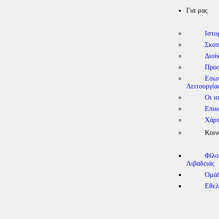
Για μας
Ιστο
Σκοπ
Διοί
Προ
Εσωτ
Λειτουργία
Οι ι
Επικ
Χάρτ
Κοιν
Φίλο
Λιβαδειάς
Ομάδ
Εθελ