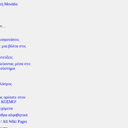
τή Μονάδα
υν…
ιοπροτάσεις
 μια βόλτα στις
ντεύξεις
δεύοντας μέσα στο
 σύστημα
 Κόσμος
ς ορίσατε στον
 ΚΟΣΜΟ!
εχόμενα
ρθρα αλφαβητικά
 / All Wiki Pages