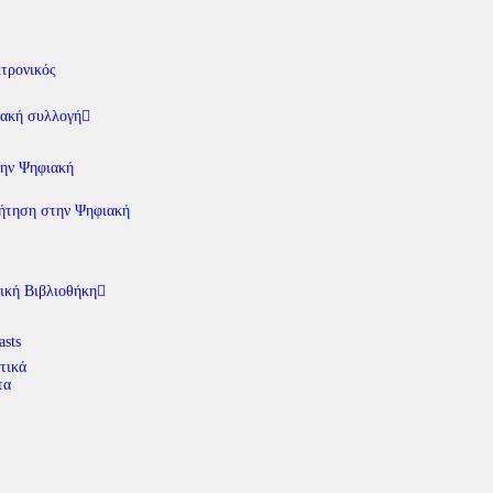
τρονικός
ακή συλλογή
την Ψηφιακή
ήτηση στην Ψηφιακή
ική Βιβλιοθήκη
asts
τικά
τα