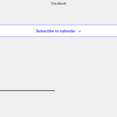
t
t
t
This Month
s
s
s
Subscribe to calendar