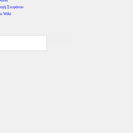
σωπα
ογή Στεφάνου
το Wiki