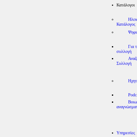
Κατάλογοι
Ηλεκ
Κατάλογος
Ψηφι
Για 
συλλογή
Αναζ
Συλλογή
Ηχητ
Podc
Βοιω
αναγνώσμα
Υπηρεσίες