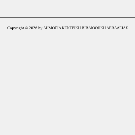
Copyright © 2026 by ΔΗΜΟΣΙΑ ΚΕΝΤΡΙΚΗ ΒΙΒΛΙΟΘΗΚΗ ΛΕΒΑΔΕΙΑΣ
 φετινές καλοκαιρινές δράσεις της Δημόσιας Κεντρικής Βιβλιοθήκης Λιβαδει
ικές ιδέες και όμορφες στιγμές που θα θυμόμαστε με χαρά.
ίνα Παπαλουκά, Αρούνη Αθανασία, Ελευθεριάδου Δέσποινα, Σοφία Βασιληά, 