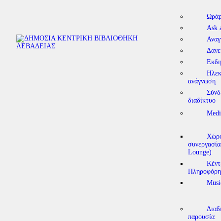
Ωράρ
Ask 
Αναγ
Δανε
Εκδη
Ηλεκ
ανάγνωση
Σύνδ
διαδίκτυο
Medi
Χώρο
συνεργασία
Lounge)
Κέντ
Πληροφόρη
Musi
Διαδ
παρουσία