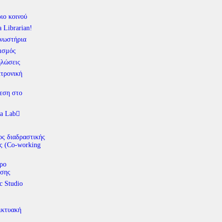
ιο κοινού
a Librarian!
νωστήρια
ισμός
λώσεις
τρονική
εση στο
a Lab
ς διαδραστικής
ς (Co-working
ρο
σης
c Studio
ικτυακή