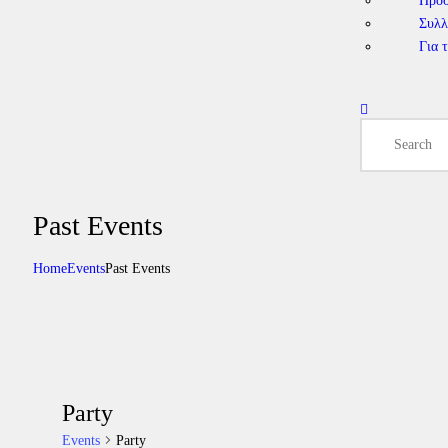
Πρό
Συλλ
Για 
Past Events
Home
Events
Past Events
Party
Events
Party