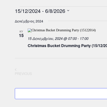
Events
15/12/2024
 - 
6/8/2026
S
e
Δεκέμβριος 2024
l
e
ΚΥ
c
15
t
15 Δεκεμβρίου, 2024 @ 07:00
-
17:00
d
a
Christmas Bucket Drumming Party (15/12/2
t
e
.
EVENTS
PREVIOUS