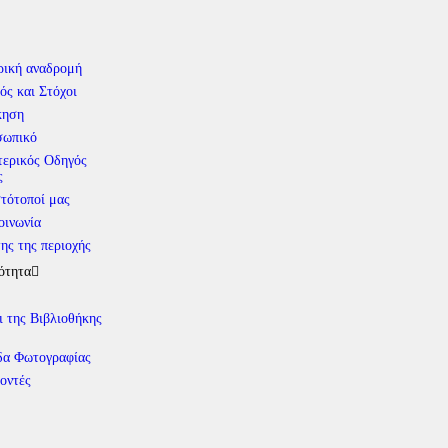
ρική αναδρομή
ός και Στόχοι
κηση
σωπικό
ερικός Οδηγός
ς
στότοποί μας
οινωνία
ης της περιοχής
ότητα
ι της Βιβλιοθήκης
α Φωτογραφίας
οντές