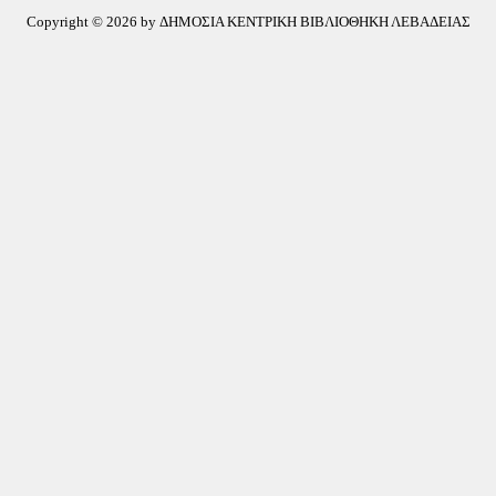
Copyright © 2026 by ΔΗΜΟΣΙΑ ΚΕΝΤΡΙΚΗ ΒΙΒΛΙΟΘΗΚΗ ΛΕΒΑΔΕΙΑΣ
 φετινές καλοκαιρινές δράσεις της Δημόσιας Κεντρικής Βιβλιοθήκης Λιβαδει
ικές ιδέες και όμορφες στιγμές που θα θυμόμαστε με χαρά.
ίνα Παπαλουκά, Αρούνη Αθανασία, Ελευθεριάδου Δέσποινα, Σοφία Βασιληά, 
ές μας Εύα, Χαρά και Παναγιώτη!
για την εμπιστοσύνη τους και όλους τους ανθρώπους που συνέβαλαν στην πρα
ον μαγικό κόσμο των βιβλίων.