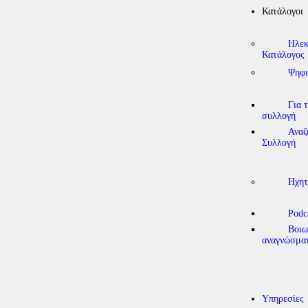
Κατάλογοι
Ηλεκ
Κατάλογος
Ψηφι
Για 
συλλογή
Αναζ
Συλλογή
Ηχητ
Podc
Βοιω
αναγνώσμα
Υπηρεσίες