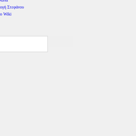
σωπα
ογή Στεφάνου
το Wiki