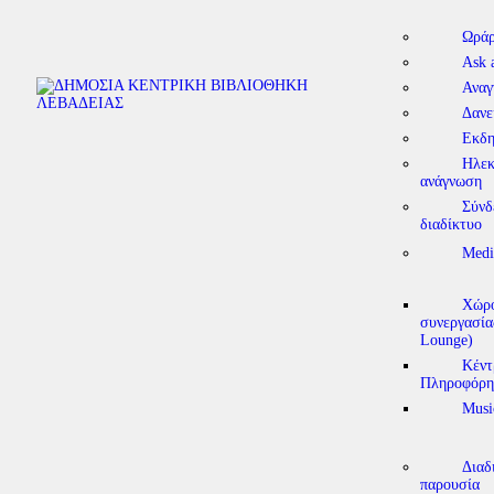
Ωράρ
Ask 
Αναγ
Δανε
Εκδη
Ηλεκ
ανάγνωση
Σύνδ
διαδίκτυο
Medi
Χώρο
συνεργασία
Lounge)
Κέντ
Πληροφόρη
Musi
Διαδ
παρουσία