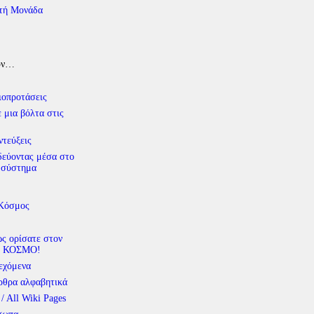
τή Μονάδα
υν…
ιοπροτάσεις
 μια βόλτα στις
ντεύξεις
δεύοντας μέσα στο
 σύστημα
 Κόσμος
ς ορίσατε στον
 ΚΟΣΜΟ!
εχόμενα
ρθρα αλφαβητικά
 / All Wiki Pages