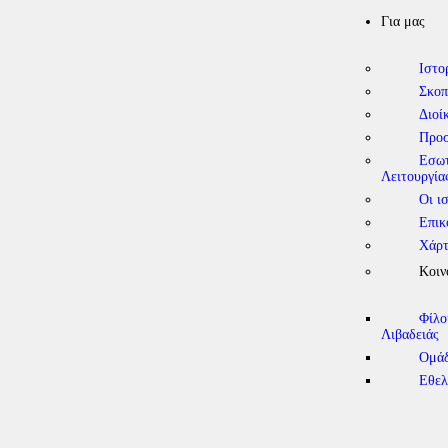
Για μας
Ιστο
Σκοπ
Διοί
Προ
Εσωτ
Λειτουργία
Οι ι
Επικ
Χάρτ
Κοιν
Φίλο
Λιβαδειάς
Ομάδ
Εθελ