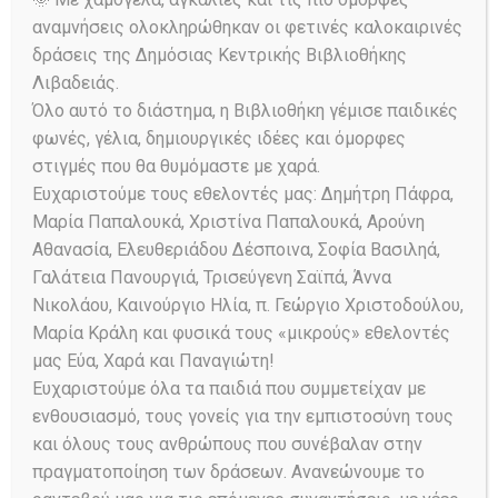
t
i
αναμνήσεις ολοκληρώθηκαν οι φετινές καλοκαιρινές
13/4/2026
E
E
c
S
δράσεις της Δημόσιας Κεντρικής Βιβλιοθήκης
D
e
S
e
v
Λιβαδειάς.
a
v
e
a
Όλο αυτό το διάστημα, η Βιβλιοθήκη γέμισε παιδικές
y
e
PREVIOUS DAY
NEXT DAY
l
e
r
φωνές, γέλια, δημιουργικές ιδέες και όμορφες
e
n
c
στιγμές που θα θυμόμαστε με χαρά.
n
c
h
t
Ευχαριστούμε τους εθελοντές μας: Δημήτρη Πάφρα,
t
Subscribe to calendar
t
Μαρία Παπαλουκά, Χριστίνα Παπαλουκά, Αρούνη
V
d
Αθανασία, Ελευθεριάδου Δέσποινα, Σοφία Βασιληά,
a
s
i
Γαλάτεια Πανουργιά, Τρισεύγενη Σαϊπά, Άννα
t
e
S
e
Νικολάου, Καινούργιο Ηλία, π. Γεώργιο Χριστοδούλου,
w
.
Μαρία Κράλη και φυσικά τους «μικρούς» εθελοντές
e
μας Εύα, Χαρά και Παναγιώτη!
s
a
Ευχαριστούμε όλα τα παιδιά που συμμετείχαν με
N
ενθουσιασμό, τους γονείς για την εμπιστοσύνη τους
r
a
και όλους τους ανθρώπους που συνέβαλαν στην
c
v
πραγματοποίηση των δράσεων. Ανανεώνουμε το