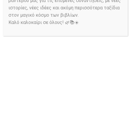
ραντεβού μας για τις επόμενες συναντήσεις, με νέες
i
h
ιστορίες, νέες ιδέες και ακόμη περισσότερα ταξίδια
g
a
στον μαγικό κόσμο των βιβλίων.
a
Καλό καλοκαίρι σε όλους! 🌿📚☀️
n
t
d
i
V
o
n
i
Ask a Librarian
e
w
s
Αναζήτηση στον Κατάλογο:
N
a
v