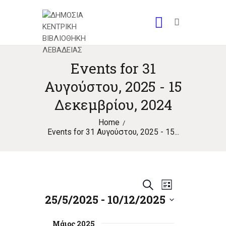
Events for 31
Αυγούστου, 2025 - 15
Δεκεμβρίου, 2024
Home
Events for 31 Αυγούστου, 2025 - 15...
E
E
S
L
25/5/2025
 - 
10/12/2025
e
v
i
v
a
S
s
e
e
r
e
Μάιος 2025