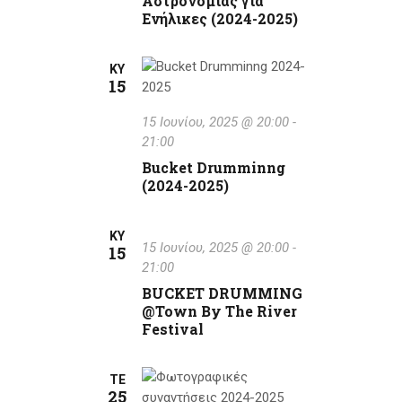
Αστρονομίας για
d
i
Ενήλικες (2024-2025)
V
o
n
i
ΚΥ
15
e
15 Ιουνίου, 2025 @ 20:00
-
w
21:00
Bucket Drumminng
s
(2024-2025)
N
ΚΥ
a
15 Ιουνίου, 2025 @ 20:00
-
15
21:00
v
BUCKET DRUMMING
i
@Town By The River
Festival
g
a
ΤΕ
25