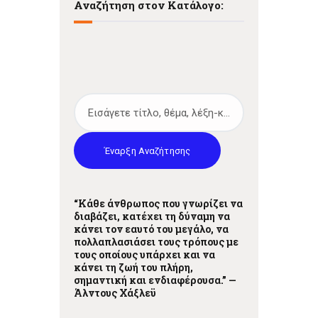
Αναζήτηση στον Κατάλογο:
t
i
o
n
Έναρξη Αναζήτησης
“Κάθε άνθρωπος που γνωρίζει να
διαβάζει, κατέχει τη δύναμη να
κάνει τον εαυτό του μεγάλο, να
πολλαπλασιάσει τους τρόπους με
τους οποίους υπάρχει και να
κάνει τη ζωή του πλήρη,
σημαντική και ενδιαφέρουσα.” —
Άλντους Χάξλεϋ