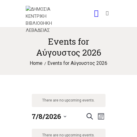
Events for
Αύγουστος 2026
Home
Events for Αύγουστος 2026
There are no upcoming events.
7/8/2026
E
E
S
M
S
e
v
o
v
C
e
a
n
e
There are no upcoming events.