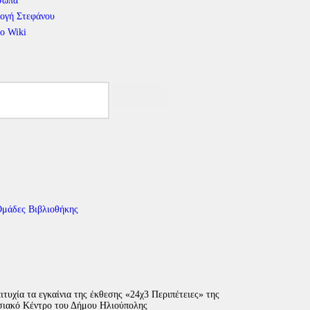
σωπα
ογή Στεφάνου
το Wiki
μάδες Βιβλιοθήκης
τυχία τα εγκαίνια της έκθεσης «24χ3 Περιπέτειες» της
σιακό Κέντρο του Δήμου Ηλιούπολης