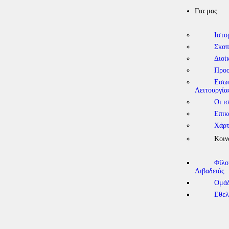
Για μας
Ιστο
Σκοπ
Διοί
Προ
Εσωτ
Λειτουργία
Οι ι
Επικ
Χάρτ
Κοιν
Φίλο
Λιβαδειάς
Ομάδ
Εθελ