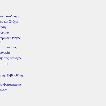
ρική αναδρομή
ός και Στόχοι
κηση
σωπικό
ερικός Οδηγός
ς
στότοποί μας
οινωνία
ης της περιοχής
ότητα
ι της Βιβλιοθήκης
α Φωτογραφίας
οντές