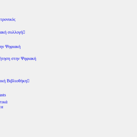
τρονικός
ακή συλλογή
την Ψηφιακή
ήτηση στην Ψηφιακή
ική Βιβλιοθήκη
asts
τικά
τα