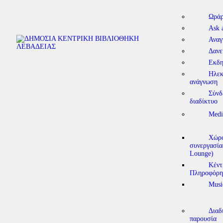
Ωράρ
Ask 
Αναγ
Δανε
Εκδη
Ηλεκ
ανάγνωση
Σύνδ
διαδίκτυο
Medi
Χώρο
συνεργασία
Lounge)
Κέντ
Πληροφόρη
Musi
Διαδ
παρουσία