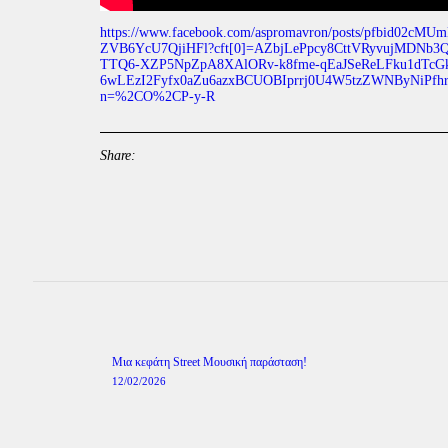
https://www.facebook.com/aspromavron/posts/pfbid02
ZVB6YcU7QjiHFl?cft[0]=AZbjLePpcy8CttVRyvujMD
TTQ6-XZP5NpZpA8XAlORv-k8fme-qEaJSeReLFku1dTcGk0
6wLEzI2Fyfx0aZu6azxBCUOBIprrj0U4W5tzZWNByNiPf
n=%2CO%2CP-y-R
Share:
Πλοήγηση
άρθρων
Previous
Μια κεφάτη Street Μουσική παράσταση!
post:
12/02/2026