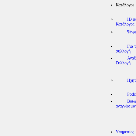
Κατάλογοι
Ηλεκ
Κατάλογος
Ψηφι
Για 
συλλογή
Αναζ
Συλλογή
Ηχητ
Podc
Βοιω
αναγνώσμα
Υπηρεσίες