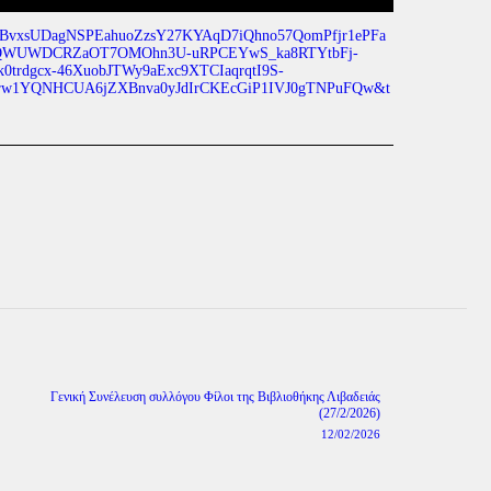
cMUmBvxsUDagNSPEahuoZzsY27KYAqD7iQhno57QomPfjr1ePFa
Nb3QWUWDCRZaOT7OMOhn3U-uRPCEYwS_ka8RTYtbFj-
trdgcx-46XuobJTWy9aExc9XTCIaqrqtI9S-
hrw1YQNHCUA6jZXBnva0yJdIrCKEcGiP1IVJ0gTNPuFQw&t
Γενική Συνέλευση συλλόγου Φίλοι της Βιβλιοθήκης Λιβαδειάς
Next
(27/2/2026)
post:
12/02/2026