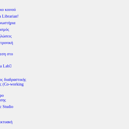
ιο κοινού
a Librarian!
νωστήρια
ισμός
λώσεις
τρονική
εση στο
a Lab
ς διαδραστικής
ς (Co-working
ρο
σης
c Studio
ικτυακή