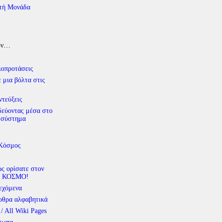
τή Μονάδα
υν…
ιοπροτάσεις
 μια βόλτα στις
ντεύξεις
δεύοντας μέσα στο
 σύστημα
 Κόσμος
ς ορίσατε στον
 ΚΟΣΜΟ!
εχόμενα
ρθρα αλφαβητικά
 / All Wiki Pages