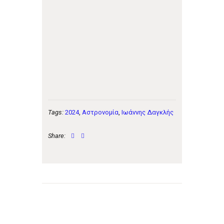
Tags:
2024
,
Αστρονομία
,
Ιωάννης Δαγκλής
Share:
Πλοήγηση
άρθρων
Previous
Next
post:
post: