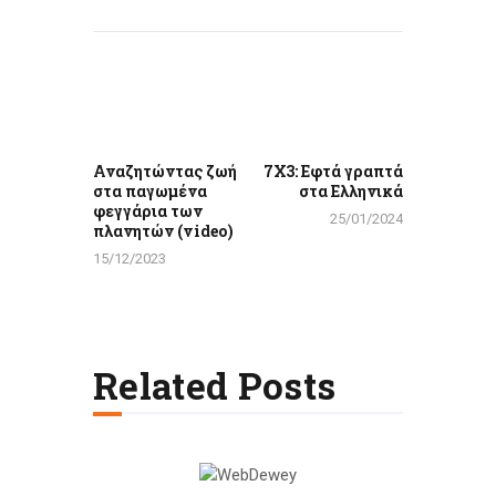
Πλοήγηση
άρθρων
Previous
Next
post:
post:
Αναζητώντας ζωή
7Χ3: Εφτά γραπτά
στα παγωμένα
στα Ελληνικά
φεγγάρια των
25/01/2024
πλανητών (video)
15/12/2023
Related Posts