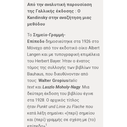
Από την αναλυτική παρουσίαση
της Γαλλικής έκδοσης : Ο
Kandinsky στην αναζήτηση μιας
μεθόδου
Το
Σημείο-Γραμμή-
Επίπεδο
δημοσιεύτηκε στα 1926 στο
Μόναχο από τον εκδοτικό οίκο Albert
Langen και με τυπογραφική επιμέλεια
του Herbert Bayer. Ήταν ο ένατος
τόμος της συλλογής των βιβλίων του
Bauhaus, που διευθύνονταν από
τους:
Walter Gropius
italic
text
και
Laszlo Moholy-Nagy
. Μια
δεύτερη έκδοση του βιβλίου έγινε
στα 1928. Ο αρχικός τίτλος
ήταν
Punkt und Linie zu Flache
που
κατά λέξη σημαίνει «(περί) σημείου
και (περί) γραμμής σε σχέση με (το)
1
επίπεδο»