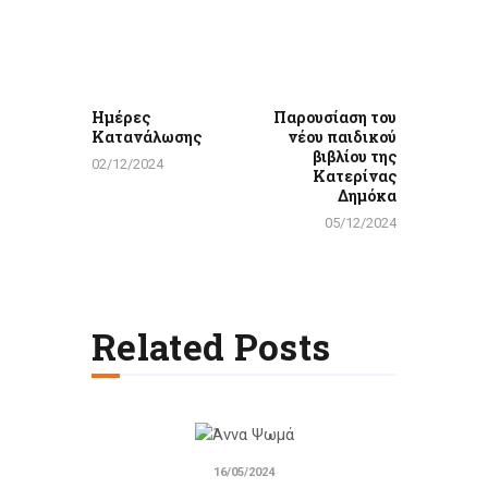
άρθρων
Previous
Next
post:
post:
Ημέρες
Παρουσίαση του
Κατανάλωσης
νέου παιδικού
βιβλίου της
02/12/2024
Κατερίνας
Δημόκα
05/12/2024
Related Posts
16/05/2024