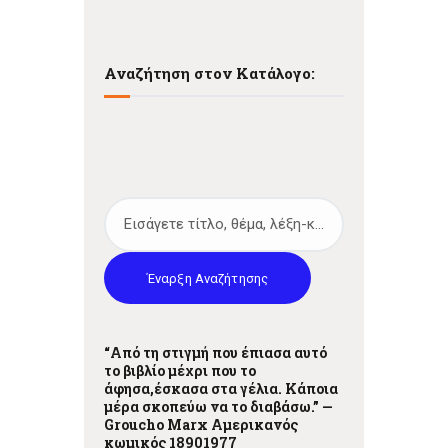
Αναζήτηση στον Κατάλογο:
Έναρξη Αναζήτησης
“Από τη στιγμή που έπιασα αυτό
το βιβλίο μέχρι που το
άφησα,έσκασα στα γέλια. Κάποια
μέρα σκοπεύω να το διαβάσω.” —
Grouchο Marx Αμερικανός
κωμικός 18901977