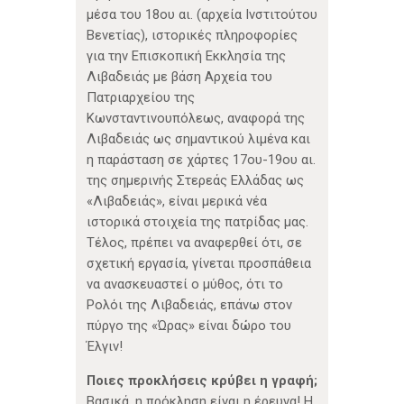
μέσα του 18ου αι. (αρχεία Ινστιτούτου
Βενετίας), ιστορικές πληροφορίες
για την Επισκοπική Εκκλησία της
Λιβαδειάς με βάση Αρχεία του
Πατριαρχείου της
Κωνσταντινουπόλεως, αναφορά της
Λιβαδειάς ως σημαντικού λιμένα και
η παράσταση σε χάρτες 17ου-19ου αι.
της σημερινής Στερεάς Ελλάδας ως
«Λιβαδειάς», είναι μερικά νέα
ιστορικά στοιχεία της πατρίδας μας.
Τέλος, πρέπει να αναφερθεί ότι, σε
σχετική εργασία, γίνεται προσπάθεια
να ανασκευαστεί ο μύθος, ότι το
Ρολόι της Λιβαδειάς, επάνω στον
πύργο της «Ώρας» είναι δώρο του
Έλγιν!
Ποιες προκλήσεις κρύβει η γραφή;
Βασικά, η πρόκληση είναι η έρευνα! Η