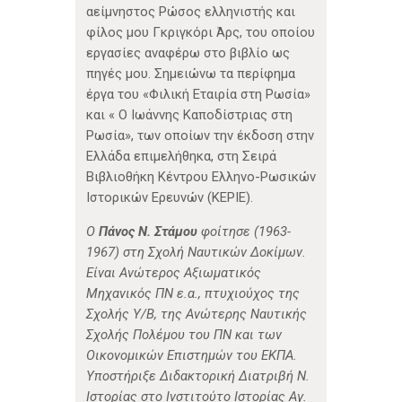
αείμνηστος Ρώσος ελληνιστής και
φίλος μου Γκριγκόρι Άρς, του οποίου
εργασίες αναφέρω στο βιβλίο ως
πηγές μου. Σημειώνω τα περίφημα
έργα του «Φιλική Εταιρία στη Ρωσία»
και « Ο Ιωάννης Καποδίστριας στη
Ρωσία», των οποίων την έκδοση στην
Ελλάδα επιμελήθηκα, στη Σειρά
Βιβλιοθήκη Κέντρου Ελληνο-Ρωσικών
Ιστορικών Ερευνών (ΚΕΡΙΕ).
O
Πάνος Ν. Στάμου
φοίτησε (1963-
1967) στη Σχολή Ναυτικών Δοκίμων.
Είναι Ανώτερος Αξιωματικός
Μηχανικός ΠΝ ε.α., πτυχιούχος της
Σχολής Υ/Β, της Ανώτερης Ναυτικής
Σχολής Πολέμου του ΠΝ και των
Οικονομικών Επιστημών του ΕΚΠΑ.
Υποστήριξε Διδακτορική Διατριβή Ν.
Ιστορίας στο Ινστιτούτο Ιστορίας Αγ.