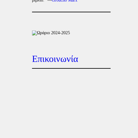
βιβλίο.” —
Groucho Marx
Επικοινωνία