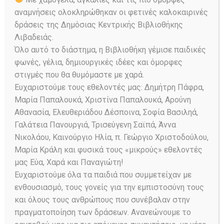
αναμνήσεις ολοκληρώθηκαν οι φετινές καλοκαιρινές
δράσεις της Δημόσιας Κεντρικής Βιβλιοθήκης
Λιβαδειάς.
Όλο αυτό το διάστημα, η Βιβλιοθήκη γέμισε παιδικές
φωνές, γέλια, δημιουργικές ιδέες και όμορφες
στιγμές που θα θυμόμαστε με χαρά.
Ευχαριστούμε τους εθελοντές μας: Δημήτρη Πάφρα,
Μαρία Παπαλουκά, Χριστίνα Παπαλουκά, Αρούνη
Θεόδωρος Λαζαρής
Αθανασία, Ελευθεριάδου Δέσποινα, Σοφία Βασιληά,
Γαλάτεια Πανουργιά, Τρισεύγενη Σαϊπά, Άννα
(1885-1978)
Νικολάου, Καινούργιο Ηλία, π. Γεώργιο Χριστοδούλου,
Μαρία Κράλη και φυσικά τους «μικρούς» εθελοντές
Βιβλιοπροτάσεις
,
Βοιωτοί καλλιτέχνες
Posted on
25/05/2024
374
Views
μας Εύα, Χαρά και Παναγιώτη!
0
Comments
Share
Ευχαριστούμε όλα τα παιδιά που συμμετείχαν με
ενθουσιασμό, τους γονείς για την εμπιστοσύνη τους
Από την εισαγωγή του βιβλίου Κατά τις
και όλους τους ανθρώπους που συνέβαλαν στην
πρώτες δεκαετίες του 20ού…
πραγματοποίηση των δράσεων. Ανανεώνουμε το