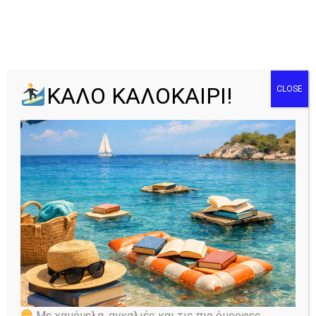
Tag: Θεόδωρος
ΚΑΛΟ ΚΑΛΟΚΑΙΡΙ!
CLOSE
Λαζαρής
Home
Όλα τα άρθρα
Tag: Θεόδωρος Λαζαρής
Με χαμόγελα, αγκαλιές και τις πιο όμορφες