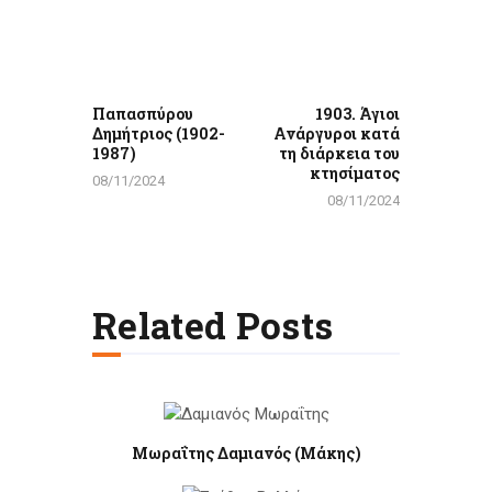
άρθρων
Previous
Next
post:
post:
Παπασπύρου
1903. Άγιοι
Δημήτριος (1902-
Ανάργυροι κατά
1987)
τη διάρκεια του
κτησίματος
08/11/2024
08/11/2024
Related Posts
Μωραΐτης Δαμιανός (Μάκης)