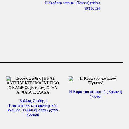
Η Κυρά του ποταμιού [Έρκυνα] (video)
Next
post:
10/11/2024
Η Κυρά του ποταμιού [Έρκυνα]
(video)
Βαλλάς Στάθης |
Έναςαντιηλκεκτρομαγνητικός
κλωβός [Faraday] στηνΑρχαία
Ελλάδα