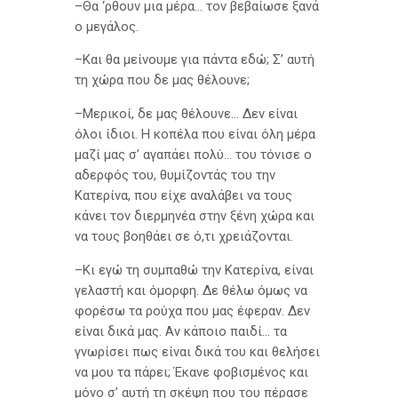
–Θα ‘ρθουν μια μέρα… τον βεβαίωσε ξανά
ο μεγάλος.
–Και θα μείνουμε για πάντα εδώ; Σ’ αυτή
τη χώρα που δε μας θέλουνε;
–Μερικοί, δε μας θέλουνε… Δεν είναι
όλοι ίδιοι. Η κοπέλα που είναι όλη μέρα
μαζί μας σ’ αγαπάει πολύ… του τόνισε ο
αδερφός του, θυμίζοντάς του την
Κατερίνα, που είχε αναλάβει να τους
κάνει τον διερμηνέα στην ξένη χώρα και
να τους βοηθάει σε ό,τι χρειάζονται.
–Κι εγώ τη συμπαθώ την Κατερίνα, είναι
γελαστή και όμορφη. Δε θέλω όμως να
φορέσω τα ρούχα που μας έφεραν. Δεν
είναι δικά μας. Αν κάποιο παιδί… τα
γνωρίσει πως είναι δικά του και θελήσει
να μου τα πάρει; Έκανε φοβισμένος και
μόνο σ’ αυτή τη σκέψη που του πέρασε