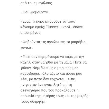
από τους μεγάλους.
–Που φοβούνται…
–Εμάς; Τι κακό μπορούμε να τους
κάνουμε εμείς; Είμαστε μικροί… έκανε
απορημένος.
–Φοβούνται τις αρρώστιες, τα μικρόβια…
γενικά…
–Γιατί δεν περιμένουμε να πάμε με την
Ραχήλ, όταν θα ‘ρθει με τη μαμά; Πότε θα
‘ρθουν; Νομίζω πως ο μπαμπάς μας
κοροϊδεύει… όλο αύριο και αύριο μας
λέει, μα ποτέ δεν έρχονται… είπε,
πνίγοντας ένα αναφιλητό απ’ τη
στενοχώρια που του προκαλούσε η
απουσία της μητέρας τους και της μικρής
τους αδερφής.