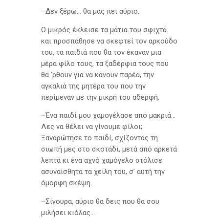
–Δεν ξέρω… θα μας πει αύριο.
Ο μικρός έκλεισε τα μάτια του σφιχτά
και προσπάθησε να σκεφτεί τον αρκούδο
του, τα παιδιά που θα τον έκαναν μια
μέρα φίλο τους, τα ξαδέρφια τους που
θα ‘ρθουν για να κάνουν παρέα, την
αγκαλιά της μητέρα του που την
περίμεναν με την μικρή του αδερφή.
–Ένα παιδί μου χαμογέλασε από μακριά…
Λες να θέλει να γίνουμε φίλοι;
Ξαναρώτησε το παιδί, σχίζοντας τη
σιωπή μες στο σκοτάδι, μετά από αρκετά
λεπτά κι ένα αχνό χαμόγελο στόλισε
ασυναίσθητα τα χείλη του, σ’ αυτή την
όμορφη σκέψη.
–Σίγουρα, αύριο θα δεις που θα σου
μιλήσει κιόλας…