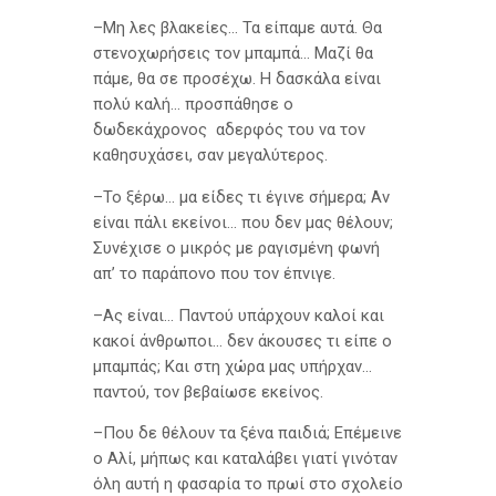
–Μη λες βλακείες… Τα είπαμε αυτά. Θα
στενοχωρήσεις τον μπαμπά… Μαζί θα
πάμε, θα σε προσέχω. Η δασκάλα είναι
πολύ καλή… προσπάθησε ο
δωδεκάχρονος αδερφός του να τον
καθησυχάσει, σαν μεγαλύτερος.
–Το ξέρω… μα είδες τι έγινε σήμερα; Αν
είναι πάλι εκείνοι… που δεν μας θέλουν;
Συνέχισε ο μικρός με ραγισμένη φωνή
απ’ το παράπονο που τον έπνιγε.
–Ας είναι… Παντού υπάρχουν καλοί και
κακοί άνθρωποι… δεν άκουσες τι είπε ο
μπαμπάς; Και στη χώρα μας υπήρχαν…
παντού, τον βεβαίωσε εκείνος.
–Που δε θέλουν τα ξένα παιδιά; Επέμεινε
ο Αλί, μήπως και καταλάβει γιατί γινόταν
όλη αυτή η φασαρία το πρωί στο σχολείο