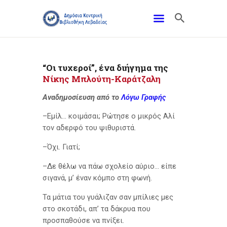
“Οι τυχεροί”, ένα διήγημα της
Νίκης Μπλούτη-Καράτζαλη
Αναδημοσίευση από το
Λόγω Γραφής
–Εμίλ… κοιμάσαι; Ρώτησε ο μικρός Αλί
τον αδερφό του ψιθυριστά.
–Όχι. Γιατί;
–Δε θέλω να πάω σχολείο αύριο… είπε
σιγανά, μ’ έναν κόμπο στη φωνή.
Τα μάτια του γυάλιζαν σαν μπίλιες μες
στο σκοτάδι, απ’ τα δάκρυα που
προσπαθούσε να πνίξει.