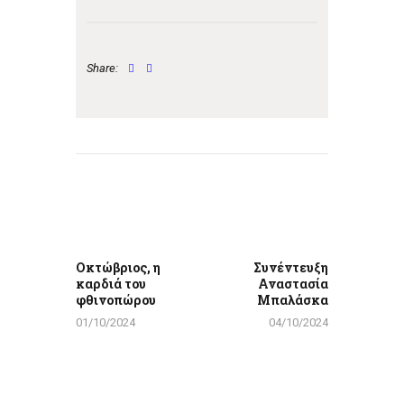
Share:
Πλοήγηση
άρθρων
Previous
Next
post:
post:
Οκτώβριος, η
Συνέντευξη
καρδιά του
Αναστασία
φθινοπώρου
Μπαλάσκα
01/10/2024
04/10/2024