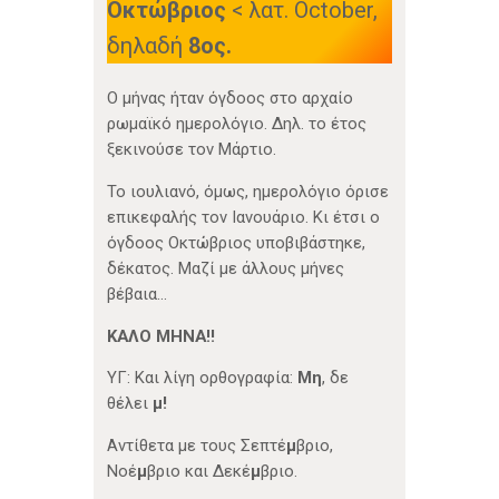
Οκτώβριος
< λατ. October,
δηλαδή
8ος.
Ο μήνας ήταν όγδοος στο αρχαίο
ρωμαϊκό ημερολόγιο. Δηλ. το έτος
ξεκινούσε τον Μάρτιο.
Το ιουλιανό, όμως, ημερολόγιο όρισε
επικεφαλής τον Ιανουάριο. Κι έτσι ο
όγδοος Οκτώβριος υποβιβάστηκε,
δέκατος. Μαζί με άλλους μήνες
βέβαια…
ΚΑΛΟ ΜΗΝΑ!!
ΥΓ: Και λίγη ορθογραφία:
Μη
, δε
θέλει
μ!
Αντίθετα με τους Σεπτέ
μ
βριο,
Νοέ
μ
βριο και Δεκέ
μ
βριο.