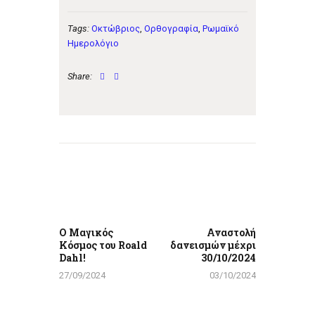
Tags:
Οκτώβριος
,
Ορθογραφία
,
Ρωμαϊκό
Ημερολόγιο
Share:
Πλοήγηση
άρθρων
Previous
Next
post:
post:
Ο Μαγικός
Αναστολή
Κόσμος του Roald
δανεισμών μέχρι
Dahl!
30/10/2024
27/09/2024
03/10/2024