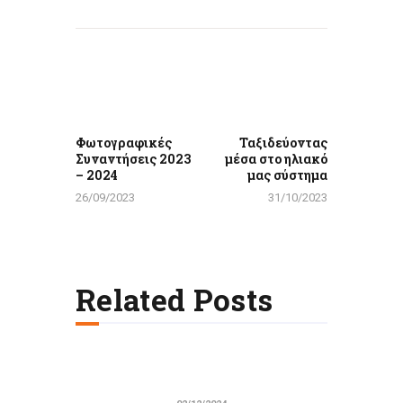
Πλοήγηση
άρθρων
Previous
Next
post:
post:
Φωτογραφικές
Ταξιδεύοντας
Συναντήσεις 2023
μέσα στο ηλιακό
– 2024
μας σύστημα
26/09/2023
31/10/2023
Related Posts