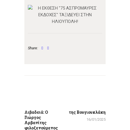
Share:
Πλοήγηση
άρθρων
Previous
Next
post:
post:
Λιβαδειά: Ο
της Βουγιουκλάκη
Γιώργος
16/01/2025
Αρβανίτης
φιλοξενούμενος