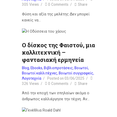
305
Views
0
Comments
Share
Φύση και αξία της μελέτης Δεν μπορεί
κανείς να…
Ο δίσκος της Φαιστού, μια
καλλιτεχνική –
φαντασιακή ερμηνεία
Blog
,
Ebooks
,
Βιβλιοπροτάσεις
,
Βοιωτοί
,
Βοιωτοί καλλιτέχνες
,
Βοιωτοί συγγραφείς
,
Λογοτεχνία
Posted on
03/06/2025
326
Views
0
Comments
Share
Από την εποχή των σπηλαίων ακόμα ο
άνθρωπος καλλιέργησε την τέχνη. Αν…