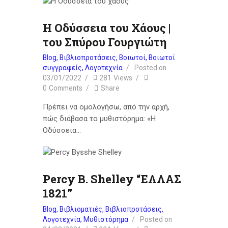
Η Οδύσσεια του Χάους |
του Σπύρου Γουργιώτη
Blog
,
Βιβλιοπροτάσεις
,
Βοιωτοί
,
Βοιωτοί
συγγραφείς
,
Λογοτεχνία
Posted on
03/01/2022
281
Views
0
Comments
Share
Πρέπει να ομολογήσω, από την αρχή,
πώς διάβασα το μυθιστόρημα: «Η
Οδύσσεια…
Percy B. Shelley “ΕΛΛΑΣ
1821”
Blog
,
Βιβλιοματιές
,
Βιβλιοπροτάσεις
,
Λογοτεχνία
,
Μυθιστόρημα
Posted on