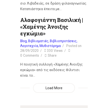
σιο Λιβαδειάς, σε δράση φιλαναγνωσίας.
Καταπιάστηκα έπειτα με…
Αλαφογιάννη Βασιλική |
«Χαμένης Άνοιξης
εγκώμια»
Blog
,
Βιβλιοματιές
,
Βιβλιοπροτάσεις
,
Λογοτεχνία
,
Μυθιστόρημα
Posted on
28/09/2020
330
Views
0
Comments
Share
Η ποιητική συλλογή «Χαμένης Άνοιξης
εγκώμια» από τις εκδόσεις Φίλντισι
είναι το…
Load More