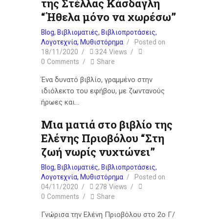
της Στέλλας Κάσδαγλη
“Ήθελα μόνο να χωρέσω”
Blog
,
Βιβλιοματιές
,
Βιβλιοπροτάσεις
,
Λογοτεχνία
,
Μυθιστόρημα
Posted on
18/11/2020
324
Views
0
Comments
Share
Ένα δυνατό βιβλίο, γραμμένο στην
ιδιόλεκτο του εφήβου, με ζωντανούς
ήρωες και…
Μια ματιά στο βιβλίο της
Ελένης Πριοβόλου “Στη
ζωή νωρίς νυχτώνει”
Blog
,
Βιβλιοματιές
,
Βιβλιοπροτάσεις
,
Λογοτεχνία
,
Μυθιστόρημα
Posted on
04/11/2020
278
Views
0
Comments
Share
Γνώρισα την Ελένη Πριοβόλου στο 2ο Γ/