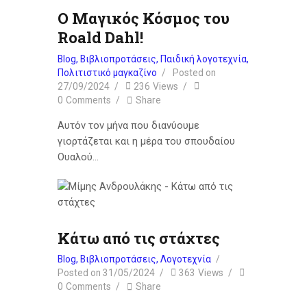
Ο Μαγικός Κόσμος του
Roald Dahl!
Blog
,
Βιβλιοπροτάσεις
,
Παιδική λογοτεχνία
,
Πολιτιστικό μαγκαζίνο
Posted on
27/09/2024
236
Views
0
Comments
Share
Αυτόν τον μήνα που διανύουμε
γιορτάζεται και η μέρα του σπουδαίου
Ουαλού…
Κάτω από τις στάχτες
Blog
,
Βιβλιοπροτάσεις
,
Λογοτεχνία
Posted on
31/05/2024
363
Views
0
Comments
Share