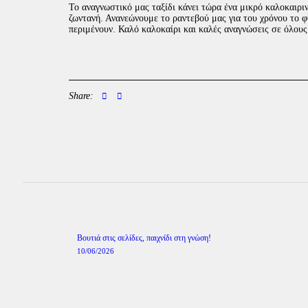
Το αναγνωστικό μας ταξίδι κάνει τώρα ένα μικρό καλοκαιριν
ζωντανή. Ανανεώνουμε το ραντεβού μας για του χρόνου το φθ
περιμένουν. Καλό καλοκαίρι και καλές αναγνώσεις σε όλους
Share:
Πλοήγηση
άρθρων
Previous
Βουτιά στις σελίδες, παιχνίδι στη γνώση!
post:
10/06/2026