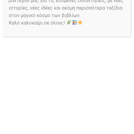
ραντεβού μας για τις επόμενες συναντήσεις, με νέες
ιστορίες, νέες ιδέες και ακόμη περισσότερα ταξίδια
Πλοήγηση
στον μαγικό κόσμο των βιβλίων.
άρθρων
Previous
Next
Καλό καλοκαίρι σε όλους!
post:
post:
Το 9ο
ΟΜΑΔΑ
Νηπιαγωγείο
ΑΝΑΓΝΩΣΗΣ
Λιβαδειάς στη
2026
βιβλιοθήκη
10/06/2026
14/05/2026
Related Posts