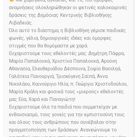
αναμνήσεις ολοκληρώθηκαν οι φετινές καλοκαιρινές
δράσεις της Δημόσιας Κεντρικής Βιβλιοθήκης
Λιβαδειάς.
Όλο αυτό το διάστημα, η Βιβλιοθήκη γέμισε παιδικές
φωνές, γέλια, δημιουργικές ιδέες και όμορφες
στιγμές που θα θυμόμαστε με χαρά.
Ευχαριστούμε τους εθελοντές μας: Δημήτρη Πάφρα,
Μαρία Παπαλουκά, Χριστίνα Παπαλουκά, Αρούνη
Αθανασία, Ελευθεριάδου Δέσποινα, Σοφία Βασιληά,
Γαλάτεια Πανουργιά, Τρισεύγενη Σαϊπά, Άννα
Νικολάου, Καινούργιο Ηλία, π. Γεώργιο Χριστοδούλου,
Μαρία Κράλη και φυσικά τους «μικρούς» εθελοντές
μας Εύα, Χαρά και Παναγιώτη!
Tags:
2026
,
Καλοκαίρι
Ευχαριστούμε όλα τα παιδιά που συμμετείχαν με
ενθουσιασμό, τους γονείς για την εμπιστοσύνη τους
Share:
και όλους τους ανθρώπους που συνέβαλαν στην
πραγματοποίηση των δράσεων. Ανανεώνουμε το