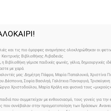
Για μας
Κατάλογοι
Υπηρεσίες
Bl
ΚΑΛΟΚΑΙΡΙ!
for 7 Αυγούστ
λιές και τις πιο όμορφες αναμνήσεις ολοκληρώθηκαν οι φετι
 Κεντρικής Βιβλιοθήκης Λιβαδειάς.
Home
Events for 7 Αυγούστου, 2026
 η Βιβλιοθήκη γέμισε παιδικές φωνές, γέλια, δημιουργικές ιδ
αστε με χαρά.
θελοντές μας: Δημήτρη Πάφρα, Μαρία Παπαλουκά, Χριστίνα Π
ου Δέσποινα, Σοφία Βασιληά, Γαλάτεια Πανουργιά, Τρισεύγενη 
Γεώργιο Χριστοδούλου, Μαρία Κράλη και φυσικά τους «μικρούς
παιδιά που συμμετείχαν με ενθουσιασμό, τους γονείς για την
Find E
ς που συνέβαλαν στην πραγματοποίηση των δράσεων. Ανανε