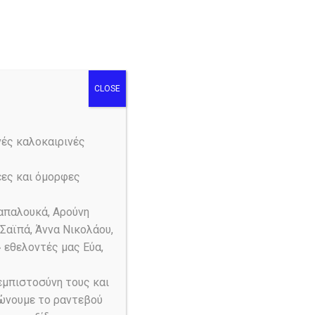
og
Ενδιαφέρουν…
CLOSE
ου, 2026
νές καλοκαιρινές
έες και όμορφες
απαλουκά, Αρούνη
Σαϊπά, Άννα Νικολάου,
» εθελοντές μας Εύα,
E
 εμπιστοσύνη τους και
List
Month
Day
vents
ώνουμε το ραντεβού