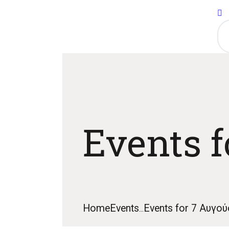
Events f
Home
Events
Events for 7 Αυγο
...