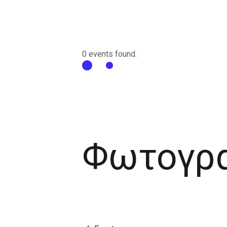
0 events found.
Φωτογρ