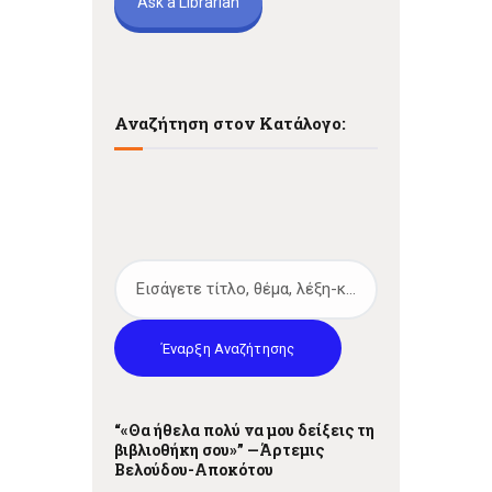
Ask a Librarian
Αναζήτηση στον Κατάλογο:
Έναρξη Αναζήτησης
“«Θα ήθελα πολύ να μου δείξεις τη
βιβλιοθήκη σου»” —
Άρτεμις
Βελούδου-Αποκότου