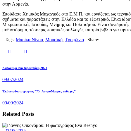
στην Αρμενία.
Σπούδασε Χημικός Μηχανικός στο Ε.Μ.Π. και εργάζεται ως τεχνικό
σχήματα και παραστάσεις στην Ελλάδα και το εξωτερικό. Είναι ιδ
Μικρασιατικής Ιστορίας, Μνήμης και Πολιτισμού. Είναι συνιδρυτή
μυθιστόρημα, τέσσερις ποιητικές συλλογές και τρία βιβλία για την ι
Tags:
Μαρίκα Νίνου
,
Μουσική
,
Τροφώνια
Share:
Πλοήγηση
Previous
Καλοκαίρι στη Βιβλιοθήκη 2024
post:
άρθρων
09/07/2024
Next
Έκθεση Φωτογραφίας “75 ΑσπρόΜαυρες εκδοχές”
post:
09/09/2024
Related Posts
22/05/2025