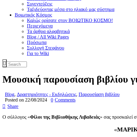
Συνεντεύξεις
Ταξιδεύοντας μέσα στο ηλιακό μας σύστημα
Βοιωτικός Κόσμος
Καλώς ορίσατε στον ΒΟΙΩΤΙΚΟ ΚΟΣΜΟ!
Περιεχόμενα
Τα άρθρα αλφαβητικά
Blog / All Wiki Pages
Πρόσωπα
Συλλογή Στεφάνου
Για το Wiki
Μουσική παρουσίαση βιβλίου γ
Blog
,
Δραστηριότητες - Εκδηλώσεις
,
Παρουσίαση βιβλίου
Posted on 22/08/2024
0
Comments
Share
O σύλλογος «
Φίλοι της Βιβλιοθήκης Λιβαδειάς
» σας προσκαλεί σ
«
ΜΑΡΙΚ