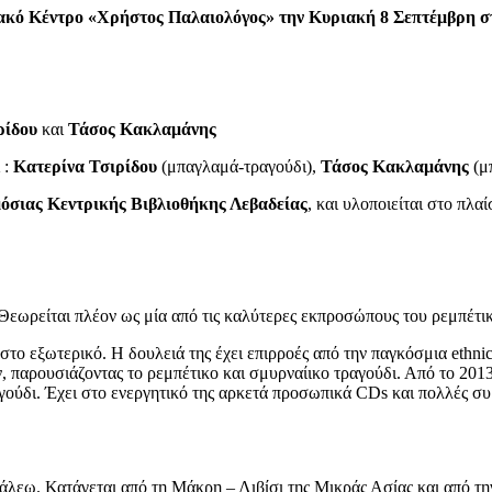
ακό Κέντρο «Χρήστος Παλαιολόγος» την Κυριακή 8 Σεπτέμβρη στι
ρίδου
και
Τάσος Κακλαμάνης
 :
Κατερίνα Τσιρίδου
(μπαγλαμά-τραγούδι),
Τάσος Κακλαμάνης
(μ
όσιας Κεντρικής Βιβλιοθήκης Λεβαδείας
, και υλοποιείται στο πλ
Θεωρείται πλέον ως μία από τις καλύτερες εκπροσώπους του ρεμπέτικ
το εξωτερικό. Η δουλειά της έχει επιρροές από την παγκόσμια ethni
ν, παρουσιάζοντας το ρεμπέτικο και σμυρναίικο τραγούδι. Από το 2
γούδι. Έχει στο ενεργητικό της αρκετά προσωπικά CDs και πολλές συμ
εω. Κατάγεται από τη Μάκρη – Λιβίσι της Μικράς Ασίας και από τη