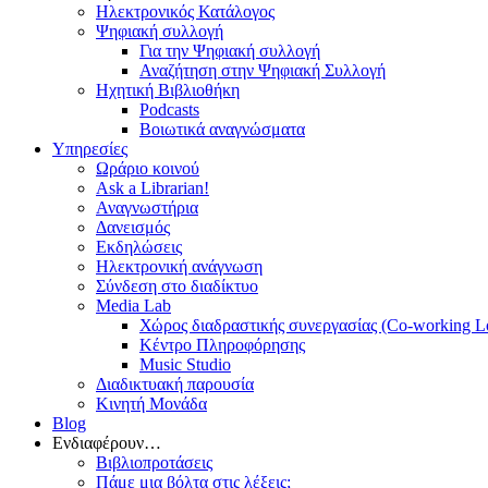
Ηλεκτρονικός Κατάλογος
Ψηφιακή συλλογή
Για την Ψηφιακή συλλογή
Αναζήτηση στην Ψηφιακή Συλλογή
Ηχητική Βιβλιοθήκη
Podcasts
Βοιωτικά αναγνώσματα
Υπηρεσίες
Ωράριο κοινού
Ask a Librarian!
Αναγνωστήρια
Δανεισμός
Εκδηλώσεις
Ηλεκτρονική ανάγνωση
Σύνδεση στο διαδίκτυο
Media Lab
Χώρος διαδραστικής συνεργασίας (Co-working L
Κέντρο Πληροφόρησης
Music Studio
Διαδικτυακή παρουσία
Κινητή Μονάδα
Blog
Ενδιαφέρουν…
Βιβλιοπροτάσεις
Πάμε μια βόλτα στις λέξεις;