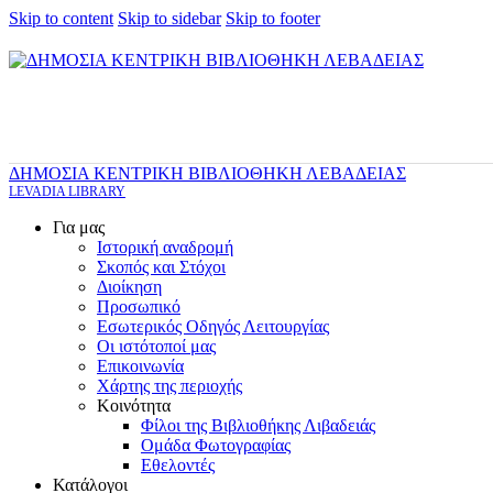
Skip to content
Skip to sidebar
Skip to footer
ΔΗΜΟΣΙΑ ΚΕΝΤΡΙΚΗ ΒΙΒΛΙΟΘΗΚΗ ΛΕΒΑΔΕΙΑΣ
LEVADIA LIBRARY
Για μας
Ιστορική αναδρομή
Σκοπός και Στόχοι
Διοίκηση
Προσωπικό
Εσωτερικός Οδηγός Λειτουργίας
Οι ιστότοποί μας
Επικοινωνία
Χάρτης της περιοχής
Κοινότητα
Φίλοι της Βιβλιοθήκης Λιβαδειάς
Ομάδα Φωτογραφίας
Εθελοντές
Κατάλογοι