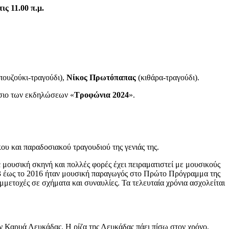
ς 11.00 π.μ.
πουζούκι-τραγούδι),
Νίκος Πρωτόπαπας
(κιθάρα-τραγούδι).
αίσιο των εκδηλώσεων «
Τροφώνια 2024
».
ου και παραδοσιακού τραγουδιού της γενιάς της.
c μουσική σκηνή και πολλές φορές έχει πειραματιστεί με μουσικούς
013 έως το 2016 ήταν μουσική παραγωγός στο Πρώτο Πρόγραμμα της
μετοχές σε σχήματα και συναυλίες. Τα τελευταία χρόνια ασχολείται
ν Καρυά Λευκάδας. Η ρίζα της Λευκάδας πάει πίσω στον χρόνο,