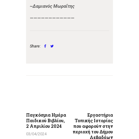
~Δαμιανός Μωραΐτης
————————————
Share:
Πλοήγηση
άρθρων
Previous
Next
post:
post:
Παγκόσμια Ημέρα
Εργαστήρια
Παιδικού Βιβλίου,
Τοπικής Ιστορίας
2 Απριλίου 2024
που αφορούν στην
περιοχή του Δήμου
03/04/2024
Λεβαδέων