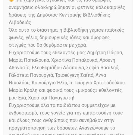
αναμνήσεις ολοκληρώθηκαν οι φετινές καλοκαιρινές
δράσεις της Δημόσιας Κεντρικής Βιβλιοθήκης
Λιβαδειάς.
Όλο αυτό το διάστημα, η Βιβλιοθήκη γέμισε παιδικές
φωνές, γέλια, δημιουργικές ιδέες και όμορφες
Από το τέλος Φεβρουαρίου και μέχρι
στιγμές που θα θυμόμαστε με χαρά.
το τέλος του Μαΐου, περισσότεροι
Ευχαριστούμε τους εθελοντές μας: Δημήτρη Πάφρα,
από 500 μαθητές της Ε΄ και ΣΤ΄ τάξης,
Μαρία Παπαλουκά, Χριστίνα Παπαλουκά, Αρούνη
συνολικά 30 τμημάτων, όλων των
Αθανασία, Ελευθεριάδου Δέσποινα, Σοφία Βασιληά,
δημοτικών σχολείων της Λιβαδειάς,
Γαλάτεια Πανουργιά, Τρισεύγενη Σαϊπά, Άννα
αλλά και σχολείων της ευρύτερης
Νικολάου, Καινούργιο Ηλία, π. Γεώργιο Χριστοδούλου,
περιοχής, συμμετείχαν στη
Μαρία Κράλη και φυσικά τους «μικρούς» εθελοντές
δραστηριότητα «εργαστήρια
μας Εύα, Χαρά και Παναγιώτη!
πειραμάτων» που εισηγήθηκα στη
Ευχαριστούμε όλα τα παιδιά που συμμετείχαν με
βιβλιοθήκη Λιβαδειάς και υλοποίησα
ενθουσιασμό, τους γονείς για την εμπιστοσύνη τους
στο φιλόξενο χώρο της.
και όλους τους ανθρώπους που συνέβαλαν στην
Ευχαριστώ το προσωπικό της
πραγματοποίηση των δράσεων. Ανανεώνουμε το
βιβλιοθήκης Λιβαδειάς, γιατί η δράση