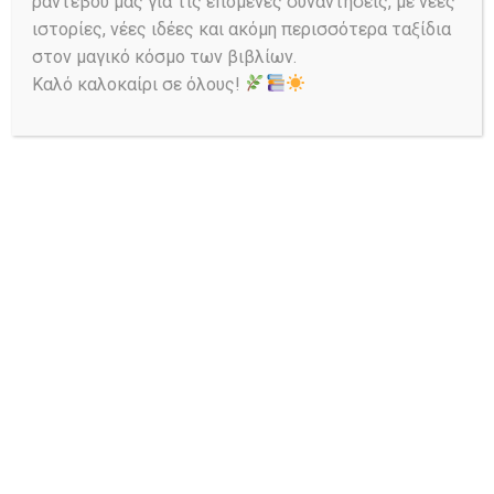
ραντεβού μας για τις επόμενες συναντήσεις, με νέες
αποτέλεσε το έναυσμα και το υλικό
ιστορίες, νέες ιδέες και ακόμη περισσότερα ταξίδια
για το πρώτο μέρος του βιβλίου με
στον μαγικό κόσμο των βιβλίων.
τίτλο «Δευτέρα παρουσία» από τις
Καλό καλοκαίρι σε όλους!
Εκδόσεις Καστανιώτη όπου μια
έφηβη εγγονή με την ηλικιωμένη
γιαγιά της στην πλάτη προσπαθούν να
βρουν καταφύγιο στη
βομβαρδιζόμενη πόλη όπου
διαμένουν.
Την ίδια περίοδο, έπεσαν στην
αντίληψή μου βίντεο από το
καταφύγιο μιας εταιρείας με
παρένθετες μητέρες στο Κίεβο όπου
εξακολουθεί να πραγματοποιείται η
παραγωγή μωρών «κατά παραγγελία»
καθ’ όλη τη διάρκεια του πολέμου.
Αυτό μου έγινε εμμονή. Αναζήτησα
όλες τις πληροφορίες που υπήρχαν
στο διαδίκτυο και έγραψα το