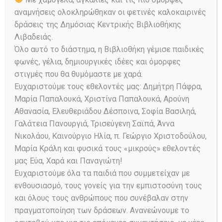
αναμνήσεις ολοκληρώθηκαν οι φετινές καλοκαιρινές
δράσεις της Δημόσιας Κεντρικής Βιβλιοθήκης
Λιβαδειάς.
Όλο αυτό το διάστημα, η Βιβλιοθήκη γέμισε παιδικές
φωνές, γέλια, δημιουργικές ιδέες και όμορφες
στιγμές που θα θυμόμαστε με χαρά.
Ευχαριστούμε τους εθελοντές μας: Δημήτρη Πάφρα,
Μαρία Παπαλουκά, Χριστίνα Παπαλουκά, Αρούνη
Πώς ξεκινήσατε να γράφετε το
Αθανασία, Ελευθεριάδου Δέσποινα, Σοφία Βασιληά,
βιβλίο
Δευτέρα Παρουσία;
Υπήρξε
Γαλάτεια Πανουργιά, Τρισεύγενη Σαϊπά, Άννα
κάποιο αρχικό ερέθισμα;
Νικολάου, Καινούργιο Ηλία, π. Γεώργιο Χριστοδούλου,
Μαρία Κράλη και φυσικά τους «μικρούς» εθελοντές
Με αναστατώνουν και με εξοργίζουν
οι βομβαρδισμοί κατοικημένων
μας Εύα, Χαρά και Παναγιώτη!
πόλεων και άμαχων πληθυσμών σε
Ευχαριστούμε όλα τα παιδιά που συμμετείχαν με
όλο τον κόσμο. Παρακολουθώντας
ενθουσιασμό, τους γονείς για την εμπιστοσύνη τους
την περίπτωση του πολέμου στην
και όλους τους ανθρώπους που συνέβαλαν στην
Ουκρανία και στη Λωρίδα της Γάζας,
πραγματοποίηση των δράσεων. Ανανεώνουμε το
οι εικόνες με συγκλόνισαν. Αυτό