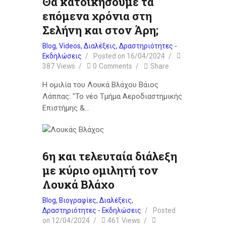
Θα κατοικήσουμε τα
επόμενα χρόνια στη
Σελήνη και στον Άρη;
Blog
,
Videos
,
Διαλέξεις
,
Δραστηριότητες -
Εκδηλώσεις
Posted on
16/04/2024
387
Views
0
Comments
Share
Η ομιλία του Λουκά Βλάχου Βάιος
Λάππας: "Το νέο Τμήμα Αεροδιαστημικής
Επιστήμης &…
6η και τελευταία διάλεξη
με κύριο ομιλητή τον
Λουκά Βλάχο
Blog
,
Βιογραφίες
,
Διαλέξεις
,
Δραστηριότητες - Εκδηλώσεις
Posted
on
12/04/2024
461
Views