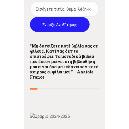
g
a
t
Έναρξη Αναζήτησης
i
“Μη δανείζετε ποτέ βιβλία σας σε
o
φίλους. Κανένας δεν τα
επιστρέφει. Τα μοναδικά βιβλία
n
που έχουν μείνει στη βιβλιοθήκη
μου είναι όσα μου εδάνεισαν κατά
καιρούς οι φίλοι μου.” —
Anatole
France