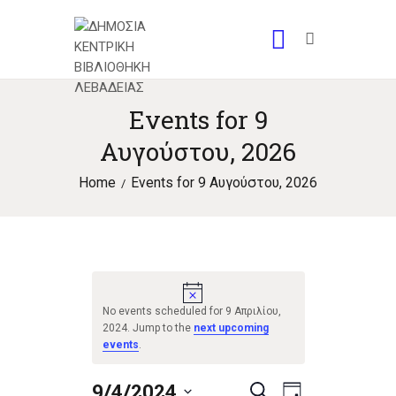
Events for 9
Αυγούστου, 2026
Home
Events for 9 Αυγούστου, 2026
N
o
No events scheduled for 9 Απριλίου,
t
2024. Jump to the
next upcoming
i
events
.
c
e
9/4/2024
E
E
S