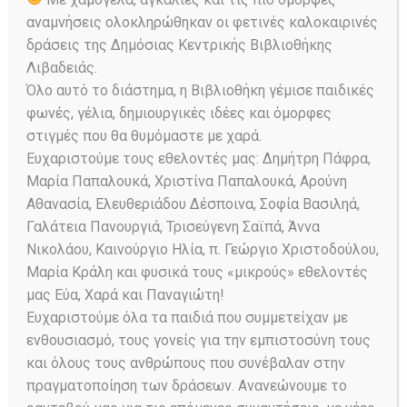
αναμνήσεις ολοκληρώθηκαν οι φετινές καλοκαιρινές
Λίγα λόγια για το λεύκωμα
δράσεις της Δημόσιας Κεντρικής Βιβλιοθήκης
Λιβαδειάς.
Όλο αυτό το διάστημα, η Βιβλιοθήκη γέμισε παιδικές
φωνές, γέλια, δημιουργικές ιδέες και όμορφες
στιγμές που θα θυμόμαστε με χαρά.
Ευχαριστούμε τους εθελοντές μας: Δημήτρη Πάφρα,
Μαρία Παπαλουκά, Χριστίνα Παπαλουκά, Αρούνη
Αθανασία, Ελευθεριάδου Δέσποινα, Σοφία Βασιληά,
Γαλάτεια Πανουργιά, Τρισεύγενη Σαϊπά, Άννα
Νικολάου, Καινούργιο Ηλία, π. Γεώργιο Χριστοδούλου,
Μαρία Κράλη και φυσικά τους «μικρούς» εθελοντές
μας Εύα, Χαρά και Παναγιώτη!
Η έκθεση φωτογραφίας «
Ανάγνωση
Ευχαριστούμε όλα τα παιδιά που συμμετείχαν με
− Βιβλίο − Βιβλιοθήκη
», ήταν – και
ενθουσιασμό, τους γονείς για την εμπιστοσύνη τους
είναι – μια προσπάθεια των μελών
και όλους τους ανθρώπους που συνέβαλαν στην
της
Ομάδας Φωτογραφίας της
πραγματοποίηση των δράσεων. Ανανεώνουμε το
Βιβλιοθήκης Λιβαδειάς
, να