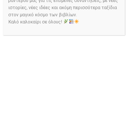
ραντεβού μας για τις επόμενες συναντήσεις, με νέες
αναδείξουν τη θεμελιακή ανάγκη –
ιστορίες, νέες ιδέες και ακόμη περισσότερα ταξίδια
αξία της ανάγνωσης ως προσωπικής
διαδικασίας, και την αξία της ύπαρξης
στον μαγικό κόσμο των βιβλίων.
του έντυπου βιβλίου, όχι μόνο ως
Καλό καλοκαίρι σε όλους!
περιεχομένου αλλά και ως
αντικειμένου (αξία ιστορική,
συλλεκτική, χρηστική κλπ). Τα μέλη
που συμμετείχαμε στην ομώνυμη
έκθεση, πάνω απ’ όλα θελήσαμε να
καταγράψουμε την ξεχωριστή αξία
και την αναγκαιότητα μιας
βιβλιοθήκης, δημόσιας αλλά και
ιδιωτικής.
— Μια ιδιωτική βιβλιοθήκη αντανακλά
και αντανακλάται στην
προσωπικότητα του «κατέχοντος».
— Μια Δημόσια Βιβλιοθήκη, μέσα από
την ολότητα των δράσεων της,
αντανακλά και αντανακλάται στην