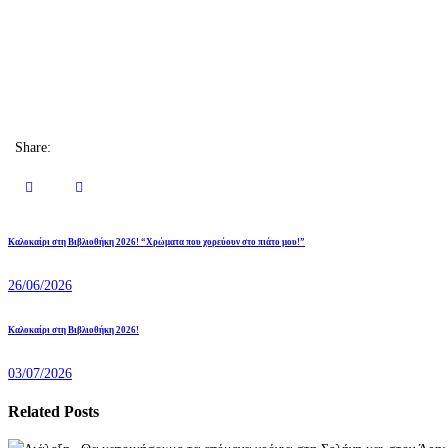
Share:
Πλοήγηση
Previous
Καλοκαίρι στη Βιβλιοθήκη 2026! “Χρώματα που χορεύουν στο πιάτο μου!”
άρθρων
post:
26/06/2026
Next
Καλοκαίρι στη Βιβλιοθήκη 2026!
post:
03/07/2026
Related Posts