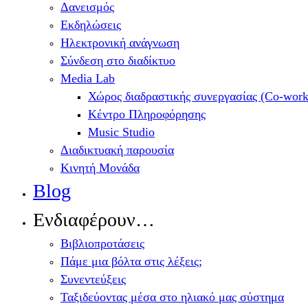
Δανεισμός
Εκδηλώσεις
Ηλεκτρονική ανάγνωση
Σύνδεση στο διαδίκτυο
Media Lab
Χώρος διαδραστικής συνεργασίας (Co-work
Κέντρο Πληροφόρησης
Music Studio
Διαδικτυακή παρουσία
Κινητή Μονάδα
Blog
Ενδιαφέρουν…
Βιβλιοπροτάσεις
Πάμε μια βόλτα στις λέξεις;
Συνεντεύξεις
Ταξιδεύοντας μέσα στο ηλιακό μας σύστημα