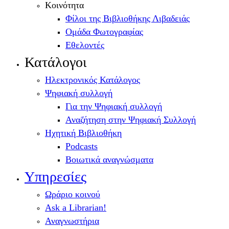
Κοινότητα
Φίλοι της Βιβλιοθήκης Λιβαδειάς
Ομάδα Φωτογραφίας
Εθελοντές
Κατάλογοι
Ηλεκτρονικός Κατάλογος
Ψηφιακή συλλογή
Για την Ψηφιακή συλλογή
Αναζήτηση στην Ψηφιακή Συλλογή
Ηχητική Βιβλιοθήκη
Podcasts
Βοιωτικά αναγνώσματα
Υπηρεσίες
Ωράριο κοινού
Ask a Librarian!
Αναγνωστήρια