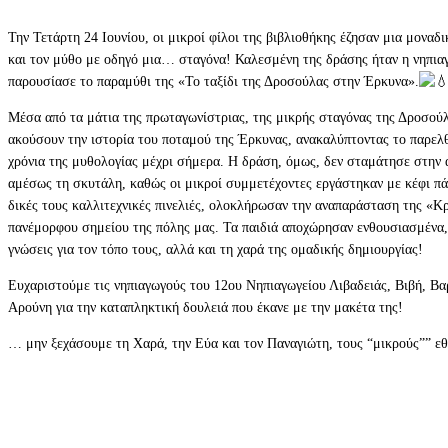
Την Τετάρτη 24 Ιουνίου, οι μικροί φίλοι της βιβλιοθήκης έζησαν μια μοναδι
και τον μύθο με οδηγό μια… σταγόνα! Καλεσμένη της δράσης ήταν η νηπια
παρουσίασε το παραμύθι της «Το ταξίδι της Δροσούλας στην Έρκυνα».
Μέσα από τα μάτια της πρωταγωνίστριας, της μικρής σταγόνας της Δροσούλα
ακούσουν την ιστορία του ποταμού της Έρκυνας, ανακαλύπτοντας το παρελθό
χρόνια της μυθολογίας μέχρι σήμερα. Η δράση, όμως, δεν σταμάτησε στην
αμέσως τη σκυτάλη, καθώς οι μικροί συμμετέχοντες εργάστηκαν με κέφι πά
δικές τους καλλιτεχνικές πινελιές, ολοκλήρωσαν την αναπαράσταση της «Κ
πανέμορφου σημείου της πόλης μας. Τα παιδιά αποχώρησαν ενθουσιασμένα, 
γνώσεις για τον τόπο τους, αλλά και τη χαρά της ομαδικής δημιουργίας!
Ευχαριστούμε τις νηπιαγωγούς του 12ου Νηπιαγωγείου Λιβαδειάς, Βιβή, Βα
Αρούνη για την καταπληκτική δουλειά που έκανε με την μακέτα της!
… μην ξεχάσουμε τη Χαρά, την Εύα και τον Παναγιώτη, τους “μικρούς”” εθ