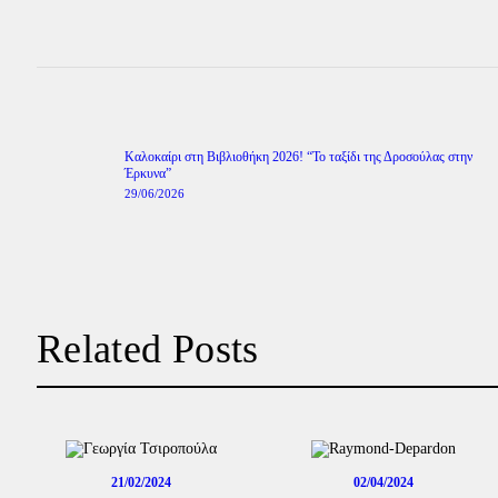
Πλοήγηση
άρθρων
Previous
Καλοκαίρι στη Βιβλιοθήκη 2026! “Το ταξίδι της Δροσούλας στην
post:
Έρκυνα”
29/06/2026
Related Posts
21/02/2024
02/04/2024