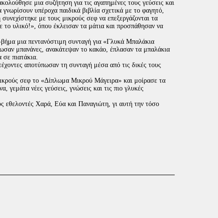
ακολούθησε μια συζήτηση για τις αγαπημένες τους γεύσεις και
να γνωρίσουν υπέροχα παιδικά βιβλία σχετικά με το φαγητό,
συνεχίστηκε με τους μικρούς σεφ να επεξεργάζονται τα
ψε το υλικό!», όπου έκλεισαν τα μάτια και προσπάθησαν να
α-βήμα μια πεντανόστιμη συνταγή για «Γλυκά Μπαλάκια
ωσαν μπανάνες, ανακάτεψαν το κακάο, έπλασαν τα μπαλάκια
 σε πιατάκια.
τέχοντες αποτύπωσαν τη συνταγή μέσα από τις δικές τους
μικρούς σεφ το «Δίπλωμα Μικρού Μάγειρα» και μοίρασε τα
, γεμάτα νέες γεύσεις, γνώσεις και τις πιο γλυκές
ς εθελοντές Χαρά, Εύα και Παναγιώτη, γι αυτή την τόσο