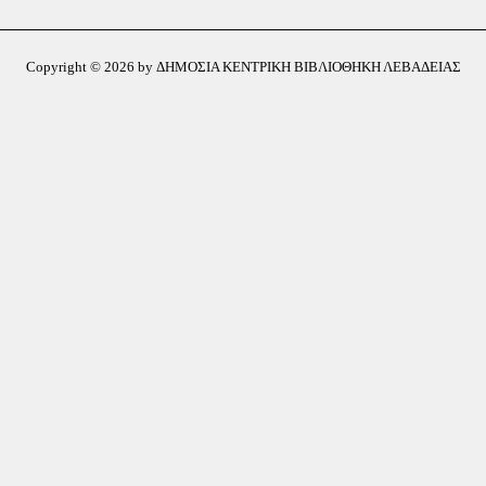
Copyright © 2026 by ΔΗΜΟΣΙΑ ΚΕΝΤΡΙΚΗ ΒΙΒΛΙΟΘΗΚΗ ΛΕΒΑΔΕΙΑΣ
 φετινές καλοκαιρινές δράσεις της Δημόσιας Κεντρικής Βιβλιοθήκης Λιβαδει
ικές ιδέες και όμορφες στιγμές που θα θυμόμαστε με χαρά.
ίνα Παπαλουκά, Αρούνη Αθανασία, Ελευθεριάδου Δέσποινα, Σοφία Βασιληά, 
ές μας Εύα, Χαρά και Παναγιώτη!
για την εμπιστοσύνη τους και όλους τους ανθρώπους που συνέβαλαν στην πρα