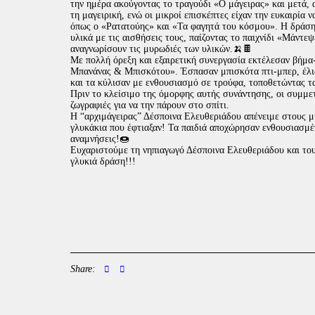
την ημέρα ακούγοντας το τραγούδι «Ο μάγειρας» και μετά, 
τη μαγειρική, ενώ οι μικροί επισκέπτες είχαν την ευκαιρία 
όπως ο «Ρατατούης» και «Τα φαγητά του κόσμου». Η δράση 
υλικά με τις αισθήσεις τους, παίζοντας το παιχνίδι «Μάντε
αναγνωρίσουν τις μυρωδιές των υλικών.🍌🍫
Με πολλή όρεξη και εξαιρετική συνεργασία εκτέλεσαν βήμ
Μπανάνας & Μπισκότου». Έσπασαν μπισκότα πτι-μπερ, έλι
και τα κύλισαν με ενθουσιασμό σε τρούφα, τοποθετώντας τα
Πριν το κλείσιμο της όμορφης αυτής συνάντησης, οι συμμε
ζωγραφιές για να την πάρουν στο σπίτι.
Η “αρχιμάγειρας” Δέσποινα Ελευθεριάδου απένειμε στους 
γλυκάκια που έφτιαξαν! Τα παιδιά αποχώρησαν ενθουσιασμένα
αναμνήσεις!🍩
Ευχαριστούμε τη νηπιαγωγό Δέσποινα Ελευθεριάδου και του
γλυκιά δράση!!!
Share: